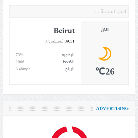
Beirut
الان
09:51
أغسطس07
الرطوبة
73%
الضغط
1006
26℃
الرياح
3.48mph
ADVERTISING