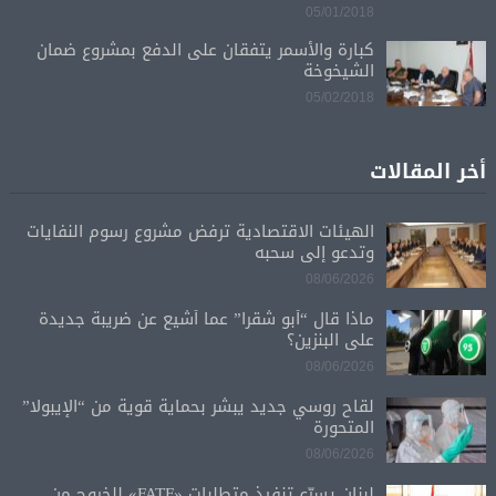
05/01/2018
كبارة والأسمر يتفقان على الدفع بمشروع ضمان
الشيخوخة
05/02/2018
أخر المقالات
الهيئات الاقتصادية ترفض مشروع رسوم النفايات
وتدعو إلى سحبه
08/06/2026
ماذا قال “أبو شقرا” عما أشيع عن ضريبة جديدة
على البنزين؟
08/06/2026
لقاح روسي جديد يبشر بحماية قوية من “الإيبولا”
المتحورة
08/06/2026
لبنان يسرّع تنفيذ متطلبات «FATF» للخروج من