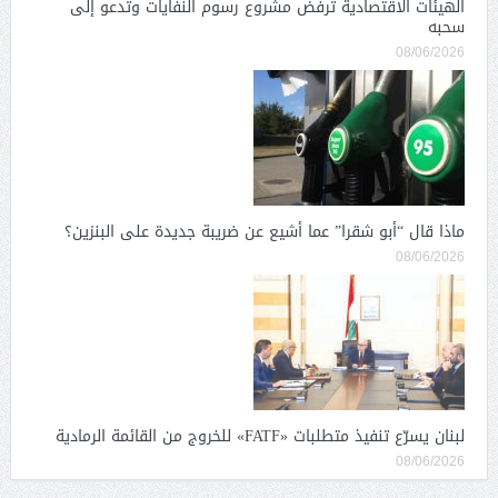
الهيئات الاقتصادية ترفض مشروع رسوم النفايات وتدعو إلى
سحبه
08/06/2026
ماذا قال “أبو شقرا” عما أشيع عن ضريبة جديدة على البنزين؟
08/06/2026
لبنان يسرّع تنفيذ متطلبات «FATF» للخروج من القائمة الرمادية
08/06/2026