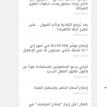
نتائج زيارة دمشق وحدد خطوات لتعزيز
الشراكة
08/05/2026
بعد تراجع التغذية وتأخر الفيول… متى
تنفرج أزمة الكهرباء؟
08/05/2026
إرتفاع مؤشر BLOM PMI في تموز إلى
50.7 نقطة بأعلى مستوى له على الإطلاق
08/05/2026
كركي يدعو المضمونين للاستفادة فوراً من
قانون تعليق المهل الجديد
08/05/2026
إرتفاع أسعار الذهب واستقرار النفط
دت
08/05/2026
كنعان أعلن إنجاز “إصلاح المصارف” في