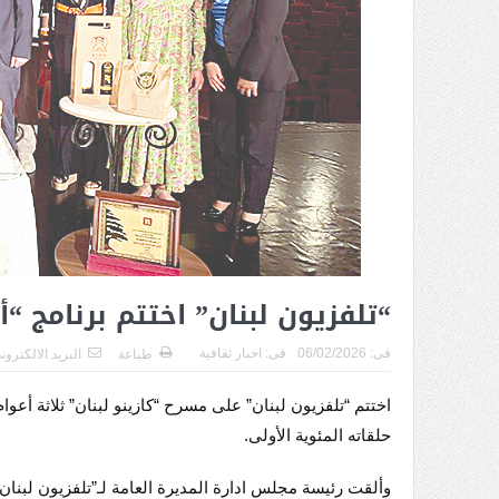
“تلفزيون لبنان” اختتم برنامج “أ
فى:
06/02/2026
فى:
اخبار ثقافية
طباعة
البريد الالكترون
اختتم “تلفزيون لبنان” على مسرح “كازينو لبنان” ثلاثة أعوا
حلقاته المئوية الأولى.
وألقت رئيسة مجلس ادارة المديرة العامة لـ”تلفزيون لبنان