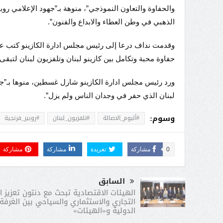
والحفاوة والتعاون النموذجي”، منوهة بـ”جهود الإعلامي ر
الذهبي في وطن العطاء والابداع والفنون”.
وقدمت نداف درعا إلى رئيس مجلس ادارة الكازينو كتب عليه
حفاوة محبة وتكامل بين كازينو لبنان وتلفزيون لبنان لتبق
ورد رئيس مجلس ادارة الكازينو شارل غسطين، منوها بـ”جما
لبنان الذي حفر في وجدان الناس ولم يزل”.
وسوم:
#ألبوم_الاصالة
#تلفزيون_لبنان
#روبير_فرنجية
0
مشاركة
تغريدة
مشاركة
مشاركة
السابق
الهيئات الاقتصادية تبحث مع دنتون تعزيز ا
التجاري والاستثماري والسياحي بين الغرفة
الدولية و«الهيئات»