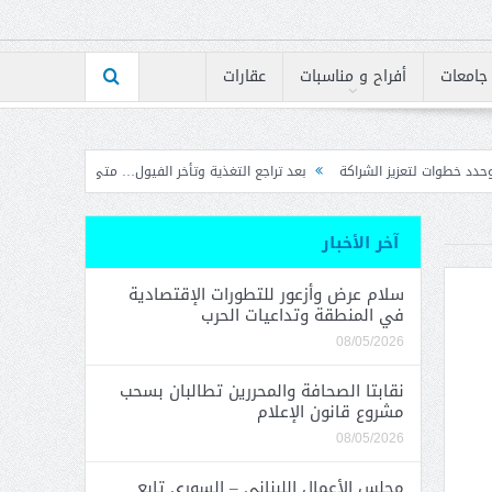
جامعات
أفراح و مناسبات
عقارات
بعد تراجع التغذية وتأخر الفيول… متى تنفرج أزمة الكهرباء؟
إرتفاع مؤشر BLOM PMI في تموز إلى 50.7 نقطة بأعلى مستوى له على الإطلاق
آخر الأخبار
سلام عرض وأزعور للتطورات الإقتصادية
في المنطقة وتداعيات الحرب
08/05/2026
نقابتا الصحافة والمحررين تطالبان بسحب
مشروع قانون الإعلام
08/05/2026
مجلس الأعمال اللبناني – السوري تابع