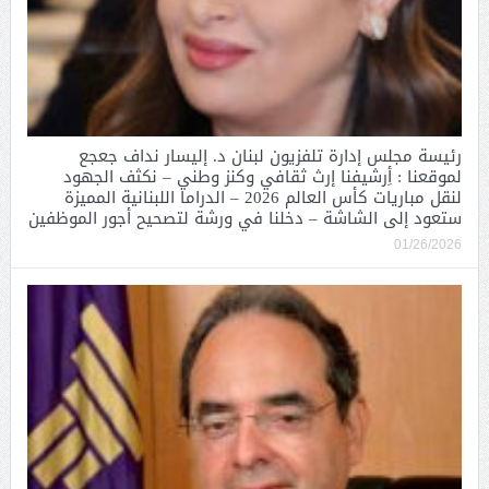
رئيسة مجلس إدارة تلفزيون لبنان د. إليسار نداف جعجع
لموقعنا : أِرشيفنا إرث ثقافي وكنز وطني – نكثف الجهود
لنقل مباريات كأس العالم 2026 – الدراما اللبنانية المميزة
ستعود إلى الشاشة – دخلنا في ورشة لتصحيح أجور الموظفين
01/26/2026