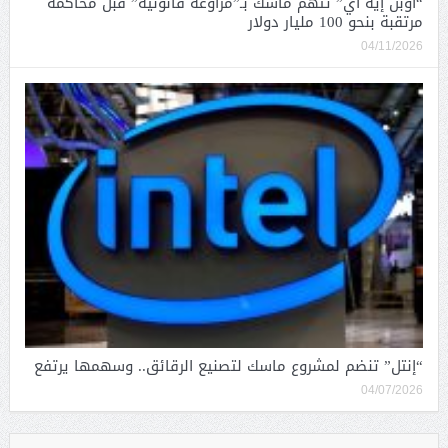
“أوبن إيه آي” تتهم ماسك بـ”مراوغة قانونية” قبل محاكمة
مرتقبة بنحو 100 مليار دولار
04/11/2026
“إنتل” تنضم لمشروع ماسك لتصنيع الرقائق.. وسهمها يرتفع
04/07/2026