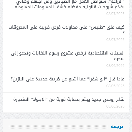
“الزراعة”: سنواصل العمل مع الصيّادين ومن أجلهم وهاني
يقدّم شروحات قانونية مفصّلة كشفاً للمعلومات المغلوطة
08/07/2026
كيف علق “طليس” على محاولات فرض ضريبة على المحروقات
؟
08/07/2026
الهيئات الاقتصادية ترفض مشروع رسوم النفايات وتدعو إلى
سحبه
08/06/2026
ماذا قال “أبو شقرا” عما أشيع عن ضريبة جديدة على البنزين؟
08/06/2026
لقاح روسي جديد يبشر بحماية قوية من “الإيبولا” المتحورة
08/06/2026
ترجمة