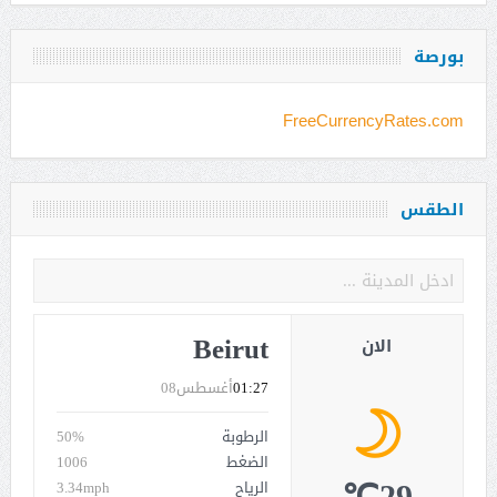
بورصة
FreeCurrencyRates.com
الطقس
Beirut
الان
01:27
أغسطس08
الرطوبة
50%
الضغط
1006
الرياح
3.34mph