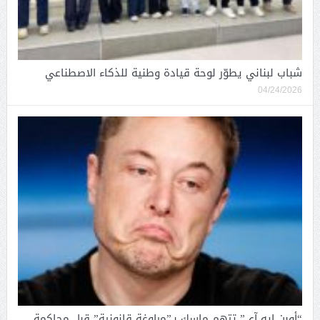
شباب لبناني يطوّر لوحة قيادة وطنية للذكاء الاصطناعي
04/24/2026
“أوبن إيه آي” تتهم ماسك بـ”مراوغة قانونية” قبل محاكمة