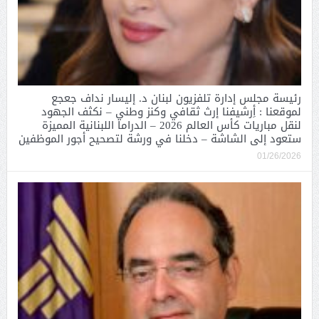
رئيسة مجلس إدارة تلفزيون لبنان د. إليسار نداف جعجع
لموقعنا : أِرشيفنا إرث ثقافي وكنز وطني – نكثف الجهود
لنقل مباريات كأس العالم 2026 – الدراما اللبنانية المميزة
ستعود إلى الشاشة – دخلنا في ورشة لتصحيح أجور الموظفين
01/26/2026