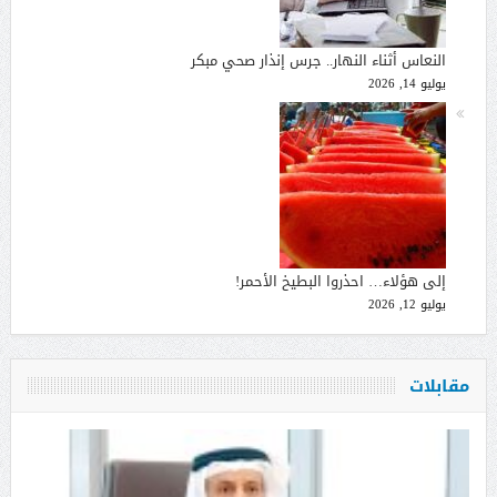
النعاس أثناء النهار.. جرس إنذار صحي مبكر
يوليو 14, 2026
إلى هؤلاء… احذروا البطيخ الأحمر!
يوليو 12, 2026
مقابلات