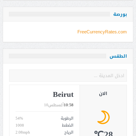
بورصة
FreeCurrencyRates.com
الطقس
Beirut
الان
10:58
أغسطس10
الرطوبة
54%
الضغط
1008
28℃
الرياح
2.08mph