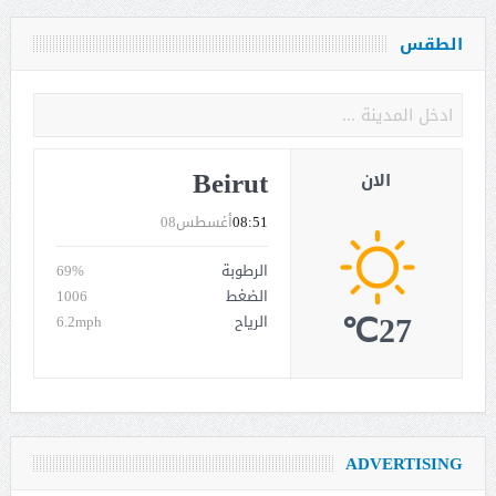
الطقس
Beirut
الان
08:51
أغسطس08
الرطوبة
69%
الضغط
1006
27℃
الرياح
6.2mph
ADVERTISING