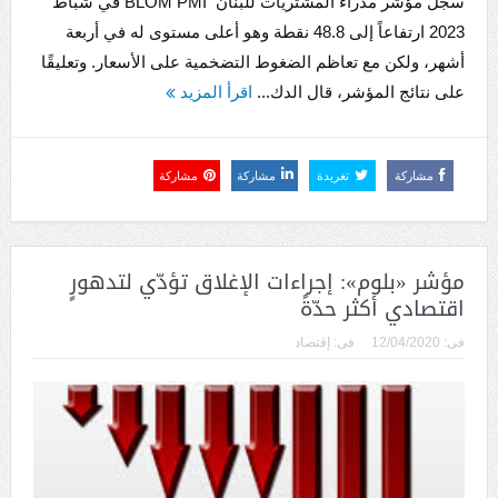
سجّل مؤشر مدراء المشتريات للبنان BLOM PMI في شباط
2023 ارتفاعاً إلى 48.8 نقطة وهو أعلى مستوى له في أربعة
أشهر، ولكن مع تعاظم الضغوط التضخمية على الأسعار. وتعليقًا
على نتائج المؤشر، قال الدك...
اقرأ المزيد
مشاركة
تغريدة
مشاركة
مشاركة
مؤشر «بلوم»: إجراءات الإغلاق تؤدّي لتدهورٍ
اقتصادي أكثر حدّةً
فى:
12/04/2020
فى:
إقتصاد