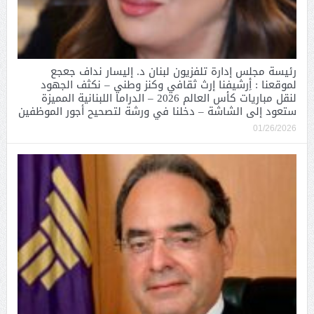
رئيسة مجلس إدارة تلفزيون لبنان د. إليسار نداف جعجع
لموقعنا : أِرشيفنا إرث ثقافي وكنز وطني – نكثف الجهود
لنقل مباريات كأس العالم 2026 – الدراما اللبنانية المميزة
ستعود إلى الشاشة – دخلنا في ورشة لتصحيح أجور الموظفين
01/26/2026