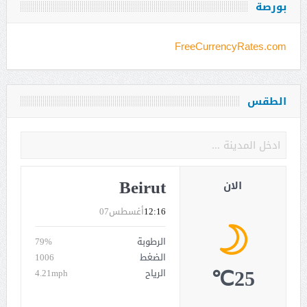
بورصة
FreeCurrencyRates.com
الطقس
Beirut
الان
12:16
أغسطس07
الرطوبة
79%
الضغط
1006
25℃
الرياح
4.21mph