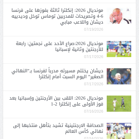
مونديال 2026: إنكلترا ثالثة بفوزها على فرنسا
6-4 وتصريحات للمدربين توماس توخل وديدييه
ديشان واللاعب مبابي
07/19/2026
مونديال 2026:صراع الأحد على نجمتين: رابعة
للأرجنتين وثانية لإسبانيا
07/17/2026
ديشان يختتم مسيرته مدرباً لفرنسا بـ”النهائي
الصغير” اليوم السبت أمام إنكلترا
07/17/2026
مونديال 2026: اللقب بين الأرجنتين وإسبانيا بعد
فوز الأولى على إنكلترا 2-1
07/16/2026
الصحافة الارجنتينية تشيد بتأهل منتخبها إلى
نهائي كأس العالم
07/16/2026