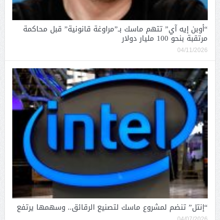
“أوبن إيه آي” تتهم ماسك بـ”مراوغة قانونية” قبل محاكمة
مرتقبة بنحو 100 مليار دولار
04/11/2026
“إنتل” تنضم لمشروع ماسك لتصنيع الرقائق.. وسهمها يرتفع
04/07/2026