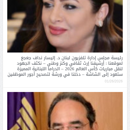
رئيسة مجلس إدارة تلفزيون لبنان د. إليسار نداف جعجع
لموقعنا : أِرشيفنا إرث ثقافي وكنز وطني – نكثف الجهود
لنقل مباريات كأس العالم 2026 – الدراما اللبنانية المميزة
ستعود إلى الشاشة – دخلنا في ورشة لتصحيح أجور الموظفين
01/26/2026