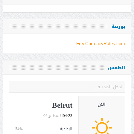
بورصة
FreeCurrencyRates.com
الطقس
Beirut
الان
04:23
أغسطس06
الرطوبة
54%