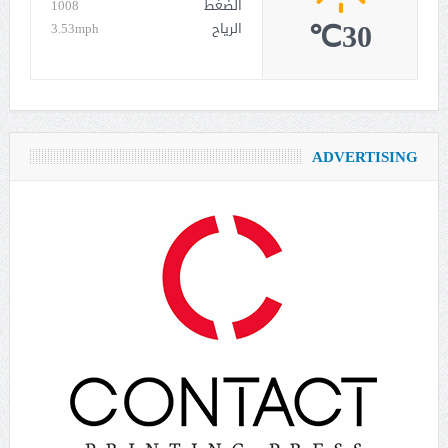
الضغط
1008
30℃
الرياح
3.53mph
ADVERTISING