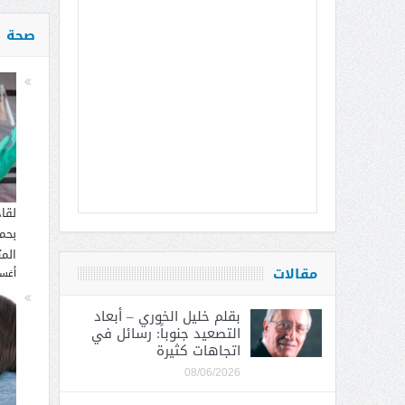
صحة
لقا
بحما
الم
مقالات
أغسطس
بقلم خليل الخوري – أبعاد
التصعيد جنوباً: رسائل في
اتجاهات كثيرة
08/06/2026