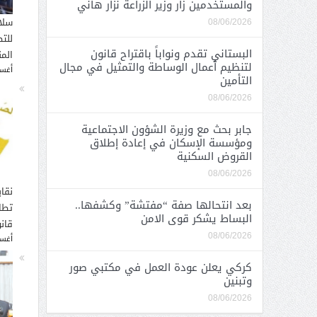
والمستخدمين زار وزير الزراعة نزار هاني
سلا
08/06/2026
للت
البستاني تقدم ونواباً باقتراح قانون
الم
لتنظيم أعمال الوساطة والتمثيل في مجال
أغسطس
التأمين
08/06/2026
جابر بحث مع وزيرة الشؤون الاجتماعية
ومؤسسة الإسكان في إعادة إطلاق
القروض السكنية
08/06/2026
نقاب
بعد انتحالها صفة “مفتشة” وكشفها..
تطا
البساط يشكر قوى الامن
قانو
08/06/2026
أغسطس
كركي يعلن عودة العمل في مكتبي صور
وتبنين
08/06/2026