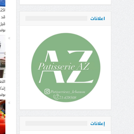
اكت
قد 
اعلانات
قبل
يوليو 16, 
النع
إنذ
يوليو 14, 
إعلانات