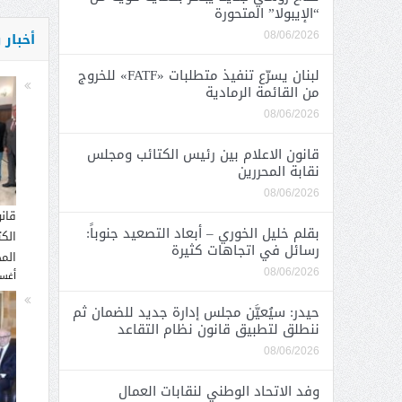
“الإيبولا” المتحورة
أخبار
08/06/2026
لبنان يسرّع تنفيذ متطلبات «FATF» للخروج
من القائمة الرمادية
08/06/2026
قانون الاعلام بين رئيس الكتائب ومجلس
نقابة المحررين
08/06/2026
قان
بقلم خليل الخوري – أبعاد التصعيد جنوباً:
الك
رسائل في اتجاهات كثيرة
المح
08/06/2026
أغسطس
حيدر: سيُعيَّن مجلس إدارة جديد للضمان ثم
ننطلق لتطبيق قانون نظام التقاعد
08/06/2026
وفد الاتحاد الوطني لنقابات العمال