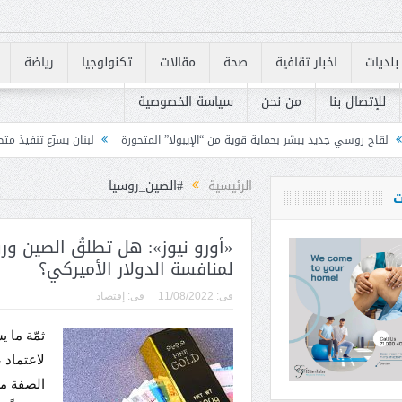
بلديات
اخبار ثقافية
صحة
مقالات
تكنولوجيا
رياضة
للإتصال بنا
من نحن
سياسة الخصوصية
 بحماية قوية من “الإيبولا” المتحورة
لبنان يسرّع تنفيذ متطلبات «FATF» للخروج من القائمة الرمادية
الرئيسية
#الصين_روسيا
ت
«أورو نيوز»: هل تطلقُ الصين و
لمنافسة الدولار الأميركي؟
فى:
11/08/2022
فى:
إقتصاد
ثمّة ما 
لاعتماد 
الصفة من