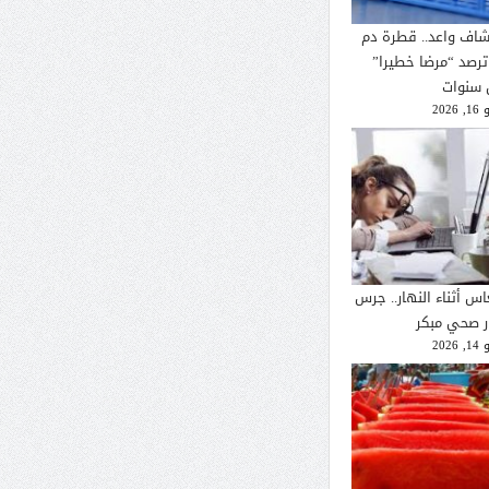
شاف واعد.. قطرة دم
ترصد “مرضا خطيرا”
 سنوات
2026
اس أثناء النهار.. جرس
ار صحي مبكر
2026