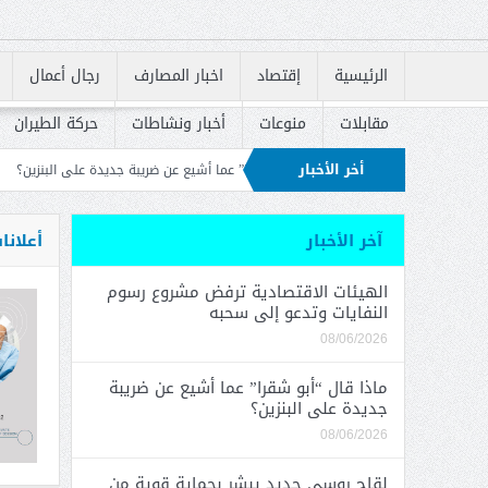
الرئيسية
إقتصاد
اخبار المصارف
رجال أعمال
مقابلات
منوعات
أخبار ونشاطات
حركة الطيران
أخر الأخبار
ماذا قال “أبو شقرا” عما أشيع عن ضريبة جديدة على البنزين؟
لقاح روسي جديد يبشر
طلاق القروض السكنية
آخر الأخبار
أعلانا
الهيئات الاقتصادية ترفض مشروع رسوم
النفايات وتدعو إلى سحبه
08/06/2026
ماذا قال “أبو شقرا” عما أشيع عن ضريبة
جديدة على البنزين؟
08/06/2026
لقاح روسي جديد يبشر بحماية قوية من