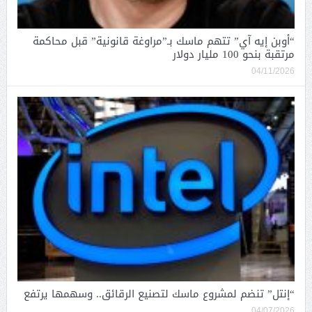
“أوبن إيه آي” تتهم ماسك بـ”مراوغة قانونية” قبل محاكمة
مرتقبة بنحو 100 مليار دولار
04/11/2026
“إنتل” تنضم لمشروع ماسك لتصنيع الرقائق.. وسهمها يرتفع
04/07/2026