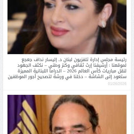
رئيسة مجلس إدارة تلفزيون لبنان د. إليسار نداف جعجع
لموقعنا : أِرشيفنا إرث ثقافي وكنز وطني – نكثف الجهود
لنقل مباريات كأس العالم 2026 – الدراما اللبنانية المميزة
ستعود إلى الشاشة – دخلنا في ورشة لتصحيح أجور الموظفين
01/26/2026