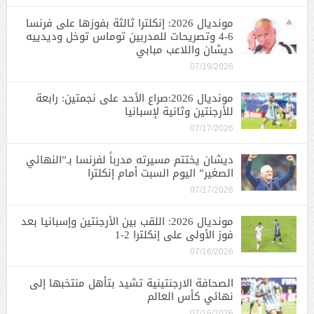
مونديال 2026: إنكلترا ثالثة بفوزها على فرنسا
6-4 وتصريحات للمدربين توماس توخل وديدييه
ديشان واللاعب مبابي
07/19/2026
مونديال 2026:صراع الأحد على نجمتين: رابعة
للأرجنتين وثانية لإسبانيا
07/17/2026
ديشان يختتم مسيرته مدرباً لفرنسا بـ”النهائي
الصغير” اليوم السبت أمام إنكلترا
07/17/2026
مونديال 2026: اللقب بين الأرجنتين وإسبانيا بعد
فوز الأولى على إنكلترا 2-1
07/16/2026
الصحافة الارجنتينية تشيد بتأهل منتخبها إلى
نهائي كأس العالم
07/16/2026