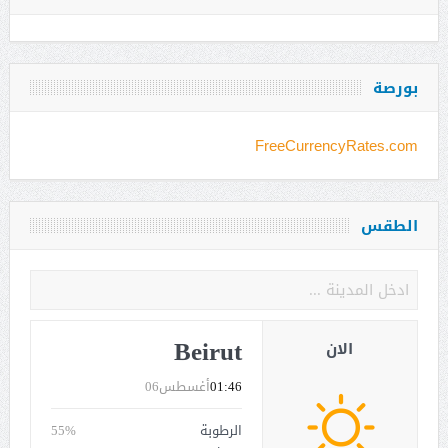
بورصة
FreeCurrencyRates.com
الطقس
Beirut
الان
01:46
أغسطس06
الرطوبة
55%