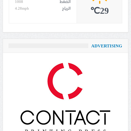
الضغط
1008
29℃
الرياح
4.28mph
ADVERTISING