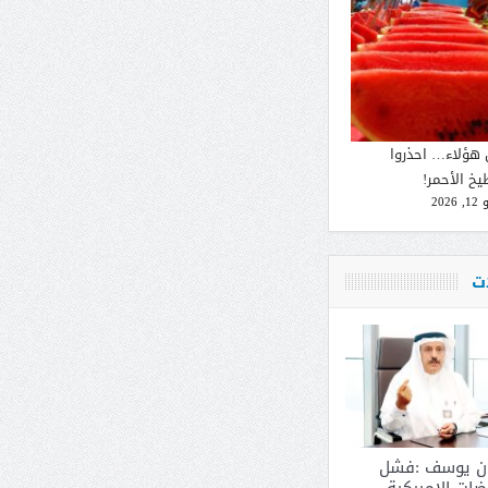
 هؤلاء… احذروا
يخ الأحمر!
2026
ات
ان يوسف :فشل