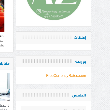
إلى
إعلانات
البط
يوليو 12, 
بورصة
مقابل
FreeCurrencyRates.com
الطقس
د عدن