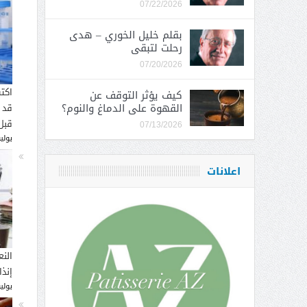
07/22/2026
بقلم خليل الخوري – هدى
رحلت لتبقى
07/20/2026
اكت
كيف يؤثر التوقف عن
القهوة على الدماغ والنوم؟
قد 
قبل
07/13/2026
يوليو 16, 
اعلانات
النع
إنذ
يوليو 14, 