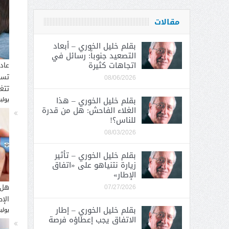
مقالات
بقلم خليل الخوري – أبعاد
التصعيد جنوباً: رسائل في
اتجاهات كثيرة
عاد
تسب
08/06/2026
تتغ
بقلم خليل الخوري – هذا
يوليو 30, 
الغلاء الفاحش: هل من قدرة
للناس؟!
08/03/2026
بقلم خليل الخوري – تأثير
زيارة نتنياهو على «اتفاق
الإطار»
هل 
07/27/2026
الإ
بقلم خليل الخوري – إطار
يوليو 26, 
الاتفاق يجب إعطاؤه فرصة