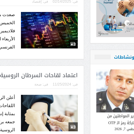
فى:
02/14/2025
فى:
إقتصاد
صعدت مع
الخميس 
فلاديمير
الفرنسي بنسب
 ونشاطات
اعتماد لقاحات السرطان الروسية س
فى:
11/25/2024
فى:
صحة
أعلن الر
اللقاحا
بمثابة إن
ير المواطنين من
جمعه برئ
كة رمز الـ OTP
 7, 2026
الروسية،