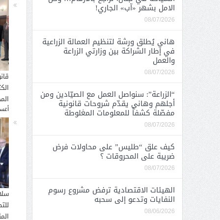
الامل بشهر «آب» الجاري!
08/07/2026
هاني يُطلق ورشة لتنظيم العمالة الزراعية
في إطار الشراكة بين وزارتي الزراعة
والعمل
08/07/2026
قان
الك
“الزراعة”: سنواصل العمل مع الصيّادين ومن
المح
أجلهم وهاني يقدّم شروحات قانونية
أغسطس
مفصّلة كشفاً للمعلومات المغلوطة
08/07/2026
كيف علق “طليس” على محاولات فرض
ضريبة على المحروقات ؟
08/07/2026
الهيئات الاقتصادية ترفض مشروع رسوم
سلا
النفايات وتدعو إلى سحبه
للت
08/06/2026
الم