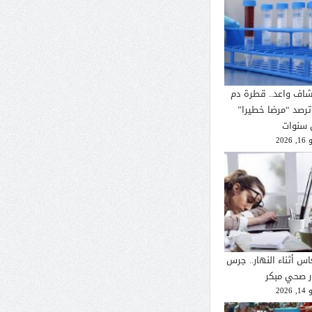
شاف واعد.. قطرة دم
ترصد “مرضا خطيرا”
 سنوات
2026
اس أثناء النهار.. جرس
ار صحي مبكر
2026