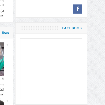
الحم
من 
أغسطس
FACEBOOK
صحة
لقا
بحما
الم
أغسطس