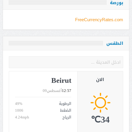
بورصة
FreeCurrencyRates.com
الطقس
Beirut
الان
12:57
أغسطس09
الرطوبة
49%
الضغط
1006
34℃
الرياح
4.24mph