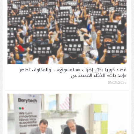
قضاء كوريا يكبّل إضراب «سامسونغ»… والمخاوف تحاصر
«إمدادات» الذكاء الاصطناعي
05/18/2026