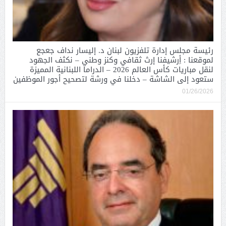
رئيسة مجلس إدارة تلفزيون لبنان د. إليسار نداف جعجع
لموقعنا : أِرشيفنا إرث ثقافي وكنز وطني – نكثف الجهود
لنقل مباريات كأس العالم 2026 – الدراما اللبنانية المميزة
ستعود إلى الشاشة – دخلنا في ورشة لتصحيح أجور الموظفين
01/26/2026