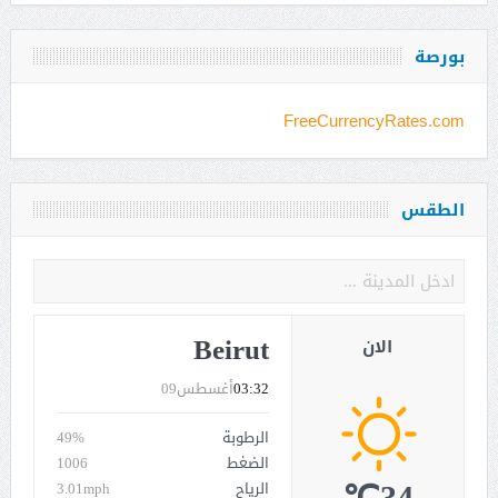
بورصة
FreeCurrencyRates.com
الطقس
Beirut
الان
03:32
أغسطس09
الرطوبة
49%
الضغط
1006
الرياح
3.01mph