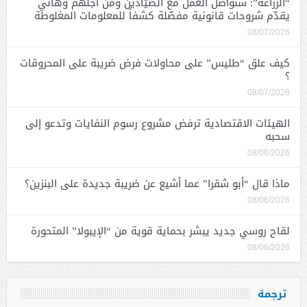
“الزراعة”: سنواصل العمل مع الصيّادين ومن أجلهم وهاني
يقدّم شروحات قانونية مفصّلة كشفاً للمعلومات المغلوطة
08/07/2026
كيف علق “طليس” على محاولات فرض ضريبة على المحروقات
؟
08/07/2026
الهيئات الاقتصادية ترفض مشروع رسوم النفايات وتدعو إلى
سحبه
08/06/2026
ماذا قال “أبو شقرا” عما أشيع عن ضريبة جديدة على البنزين؟
08/06/2026
لقاح روسي جديد يبشر بحماية قوية من “الإيبولا” المتحورة
08/06/2026
ترجمة