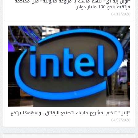
“أوبن إيه آي” تتهم ماسك بـ”مراوغة قانونية” قبل محاكمة
مرتقبة بنحو 100 مليار دولار
04/11/2026
“إنتل” تنضم لمشروع ماسك لتصنيع الرقائق.. وسهمها يرتفع
04/07/2026