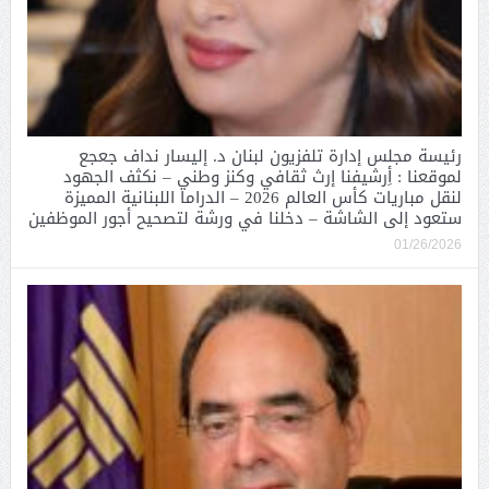
رئيسة مجلس إدارة تلفزيون لبنان د. إليسار نداف جعجع
لموقعنا : أِرشيفنا إرث ثقافي وكنز وطني – نكثف الجهود
لنقل مباريات كأس العالم 2026 – الدراما اللبنانية المميزة
ستعود إلى الشاشة – دخلنا في ورشة لتصحيح أجور الموظفين
01/26/2026