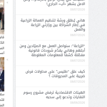
الامل بشهر «آب» الجاري!
08/07/2026
هاني يُطلق ورشة لتنظيم العمالة الزراعية
في إطار الشراكة بين وزارتي الزراعة
والعمل
08/07/2026
قان
الك
“الزراعة”: سنواصل العمل مع الصيّادين ومن
المح
أجلهم وهاني يقدّم شروحات قانونية
أغسطس
مفصّلة كشفاً للمعلومات المغلوطة
08/07/2026
كيف علق “طليس” على محاولات فرض
ضريبة على المحروقات ؟
08/07/2026
الهيئات الاقتصادية ترفض مشروع رسوم
سلا
النفايات وتدعو إلى سحبه
للت
08/06/2026
الم