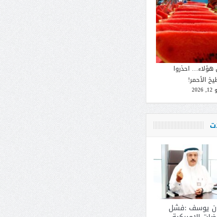
 هؤلاء… احذروا
يخ الأحمر!
2026
ات
ان يوسف :فشل