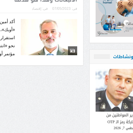
فى:
07/05/2023
فى:
إقتصاد
أكد أمين
«أوبك»، 
استقرار 
نحو «انت
مؤتمر أو
 ونشاطات
ير المواطنين من
كة رمز الـ OTP
 7, 2026