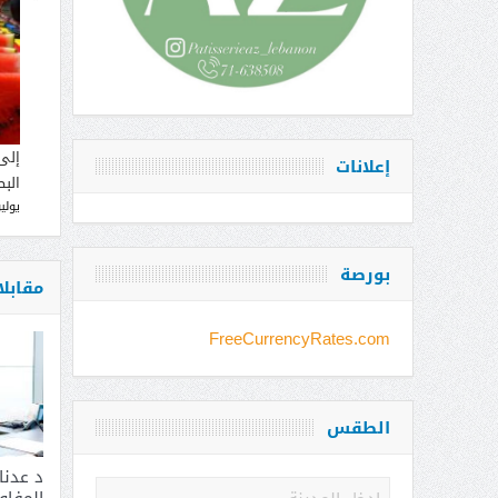
إلى
إعلانات
البط
يوليو 12, 
بورصة
مقابل
FreeCurrencyRates.com
الطقس
د عدن