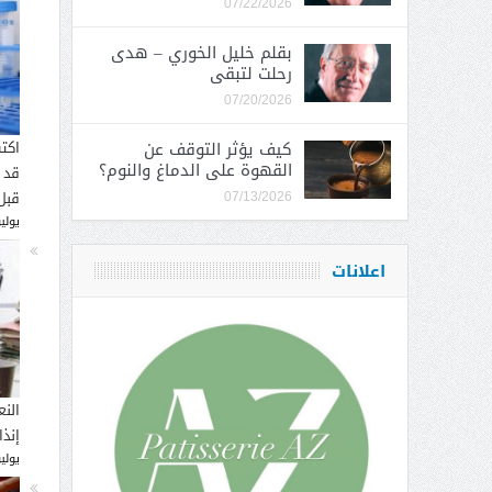
07/22/2026
بقلم خليل الخوري – هدى
رحلت لتبقى
07/20/2026
كيف يؤثر التوقف عن
اكت
القهوة على الدماغ والنوم؟
قد 
قبل
07/13/2026
يوليو 16, 
اعلانات
النع
إنذ
يوليو 14, 