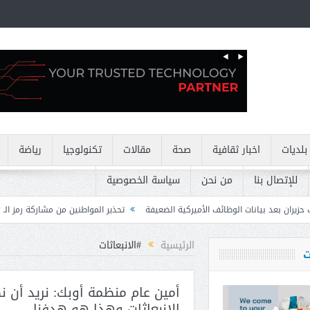
بلديات
اخبار ثقافية
صحة
مقالات
تكنولوجيا
رياضة
للإتصال بنا
من نحن
سياسة الخصوصية
ئف الأميركية الضعيفة
تحذير المواطنين من مشاركة رمز الـ OTP
كركي: إنذارا
الرئيسية
#الانبعاثات
ت
أمين عام منظمة أوبك: نريد أن نض
الانبعاثات وهذا هو هدفنا