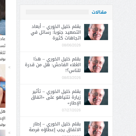
مقالات
بقلم خليل الخوري – أبعاد
التصعيد جنوباً: رسائل في
اتجاهات كثيرة
عاد
تسب
08/06/2026
تتغ
بقلم خليل الخوري – هذا
يوليو 30, 
الغلاء الفاحش: هل من قدرة
للناس؟!
08/03/2026
بقلم خليل الخوري – تأثير
زيارة نتنياهو على «اتفاق
الإطار»
هل 
07/27/2026
الإ
بقلم خليل الخوري – إطار
يوليو 26, 
الاتفاق يجب إعطاؤه فرصة