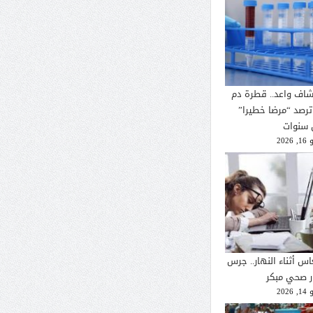
شاف واعد.. قطرة دم
ترصد “مرضا خطيرا”
 سنوات
2026
اس أثناء النهار.. جرس
ار صحي مبكر
2026