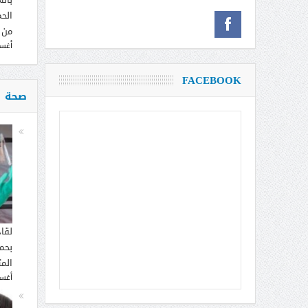
الحم
من 
أغسطس
FACEBOOK
صحة
لقا
بحما
الم
أغسطس