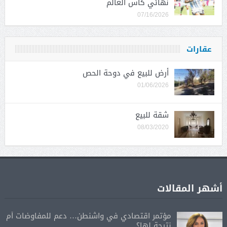
نهائي كأس العالم
07/16/2026
عقارات
أرض للبيع في دوحة الحص
01/06/2026
شقة للبيع
08/03/2020
أشهر المقالات
مؤتمر اقتصادي في واشنطن… دعم للمفاوضات أم
نتيجة لها؟