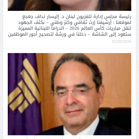
رئيسة مجلس إدارة تلفزيون لبنان د. إليسار نداف جعجع
لموقعنا : أِرشيفنا إرث ثقافي وكنز وطني – نكثف الجهود
لنقل مباريات كأس العالم 2026 – الدراما اللبنانية المميزة
ستعود إلى الشاشة – دخلنا في ورشة لتصحيح أجور الموظفين
01/26/2026