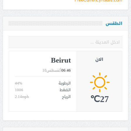
الطقس
Beirut
الان
06:46
أغسطس10
الرطوبة
44%
الضغط
1006
27℃
الرياح
2.14mph