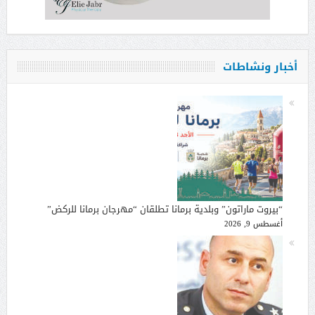
أخبار ونشاطات
“بيروت ماراتون” وبلدية برمانا تطلقان “مهرجان برمانا للركض”
أغسطس 9, 2026