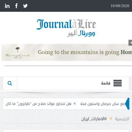
n
10/08/2026
قائمة
فيلا
هل تتجاوز عوائد صلاح من “طرابزون” ما كان يتقاضاه في ليفربول؟
الإيج
الرئيسية
#الامارات_ايران