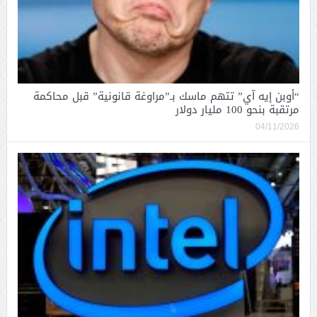
“أوبن إيه آي” تتهم ماسك بـ”مراوغة قانونية” قبل محاكمة
مرتقبة بنحو 100 مليار دولار
04/11/2026