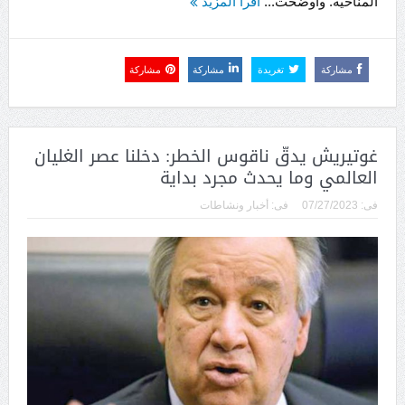
المناخية. وأوضحت...
اقرأ المزيد
مشاركة
تغريدة
مشاركة
مشاركة
غوتيريش يدقّ ناقوس الخطر: دخلنا عصر الغليان
العالمي وما يحدث مجرد بداية
فى:
07/27/2023
فى:
أخبار ونشاطات