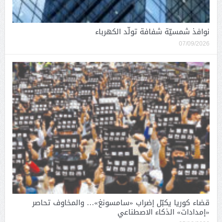
نوافذ شمسيّة شفافة تولّد الكهرباء
07/09/2026
قضاء كوريا يكبّل إضراب «سامسونغ»… والمخاوف تحاصر
«إمدادات» الذكاء الاصطناعي