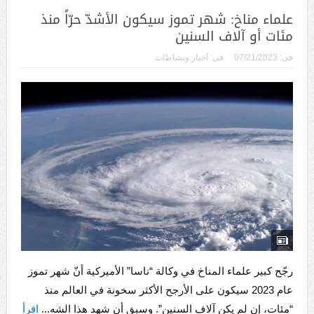
علماء مناخ: شهر تموز سيكون الأشدّ حرّاً منذ
مئات أو آلاف السنين
فى:
07/21/2023
فى:
أخبار ونشاطات
رجّح كبير علماء المناخ في وكالة “ناسا” الأميركية أنّ شهر تموز
عام 2023 سيكون على الأرجح الأكثر سخونة في العالم منذ
“مئات، إن لم يكن آلاف السنين”. وسبق أن شهد هذا الشه...
اقرأ