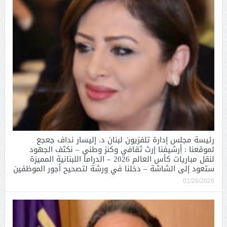
رئيسة مجلس إدارة تلفزيون لبنان د. إليسار نداف جعجع
لموقعنا : أِرشيفنا إرث ثقافي وكنز وطني – نكثف الجهود
لنقل مباريات كأس العالم 2026 – الدراما اللبنانية المميزة
ستعود إلى الشاشة – دخلنا في ورشة لتصحيح أجور الموظفين
01/26/2026