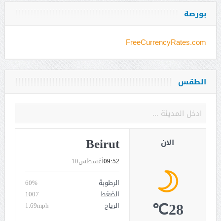
بورصة
FreeCurrencyRates.com
الطقس
Beirut
الان
09:52
أغسطس10
الرطوبة
60%
الضغط
1007
28℃
الرياح
1.69mph