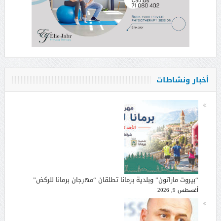
أخبار ونشاطات
“بيروت ماراتون” وبلدية برمانا تطلقان “مهرجان برمانا للركض”
أغسطس 9, 2026