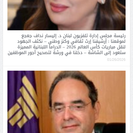
رئيسة مجلس إدارة تلفزيون لبنان د. إليسار نداف جعجع
لموقعنا : أِرشيفنا إرث ثقافي وكنز وطني – نكثف الجهود
لنقل مباريات كأس العالم 2026 – الدراما اللبنانية المميزة
ستعود إلى الشاشة – دخلنا في ورشة لتصحيح أجور الموظفين
01/26/2026