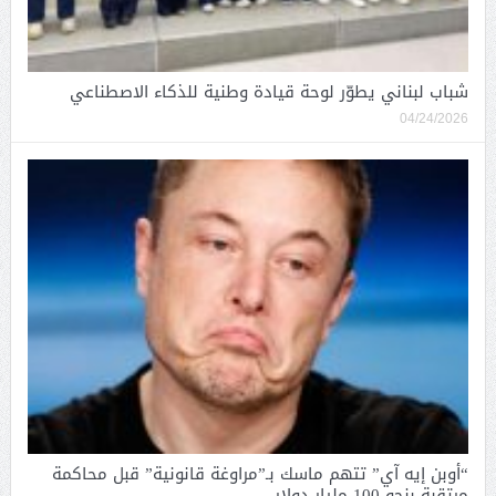
شباب لبناني يطوّر لوحة قيادة وطنية للذكاء الاصطناعي
04/24/2026
“أوبن إيه آي” تتهم ماسك بـ”مراوغة قانونية” قبل محاكمة
مرتقبة بنحو 100 مليار دولار