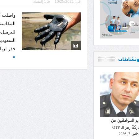
فى:
10/25/2021
فى:
إقتصاد
واصلت أس
للبرميل،
السعودية
حذر لزياد
 ونشاطات
ير المواطنين من
كة رمز الـ OTP
 7, 2026