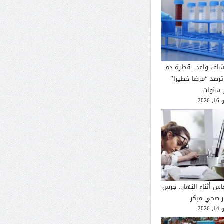
شاف واعد.. قطرة دم
ترصد “مرضا خطيرا”
 سنوات
2026
اس أثناء النهار.. جرس
ار صحي مبكر
2026