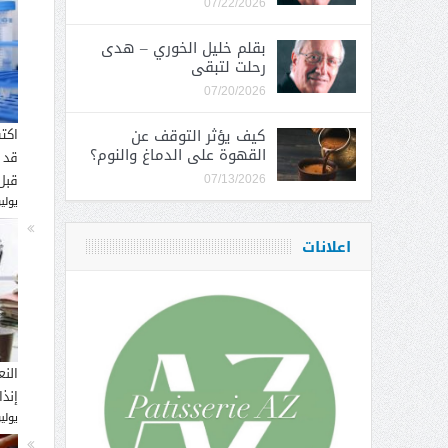
07/22/2026
بقلم خليل الخوري – هدى
رحلت لتبقى
07/20/2026
كيف يؤثر التوقف عن
اكت
القهوة على الدماغ والنوم؟
قد 
قبل
07/13/2026
يوليو 16, 
اعلانات
النع
إنذ
يوليو 14, 