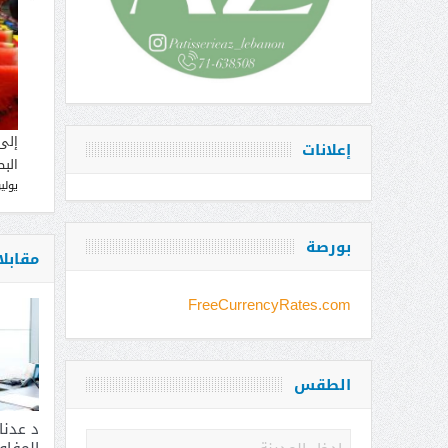
إلى
إعلانات
البط
يوليو 12, 
بورصة
مقابل
FreeCurrencyRates.com
الطقس
د عدن