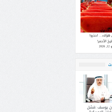
 هؤلاء… احذروا
يخ الأحمر!
2026
ات
ان يوسف :فشل