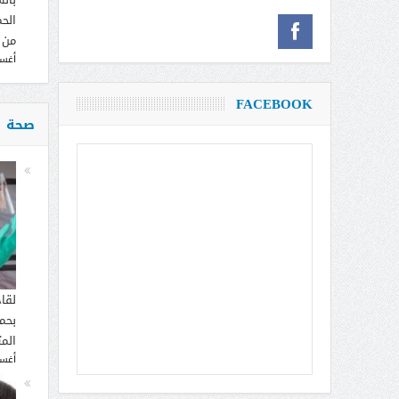
الحم
من 
أغسطس
FACEBOOK
صحة
لقا
بحما
الم
أغسطس