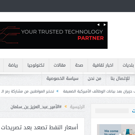
بلديات
اخبار ثقافية
صحة
مقالات
تكنولوجيا
رياضة
للإتصال بنا
من نحن
سياسة الخصوصية
 الأميركية الضعيفة
تحذير المواطنين من مشاركة رمز الـ OTP
كركي: إنذارات 
الرئيسية
#الأمير_عبد_العزيز_بن_سلمان
ت
أسعار النفط تصعد بعد تصريحات 