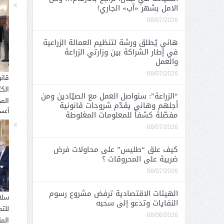
الامل بشهر «آب» الجاري!
08/07/2026
هاني يُطلق ورشة لتنظيم العمالة الزراعية
في إطار الشراكة بين وزارتي الزراعة
والعمل
08/07/2026
قان
الك
“الزراعة”: سنواصل العمل مع الصيّادين ومن
المح
أجلهم وهاني يقدّم شروحات قانونية
أغسطس
مفصّلة كشفاً للمعلومات المغلوطة
08/07/2026
كيف علق “طليس” على محاولات فرض
ضريبة على المحروقات ؟
08/07/2026
الهيئات الاقتصادية ترفض مشروع رسوم
سلا
النفايات وتدعو إلى سحبه
للت
08/06/2026
الم