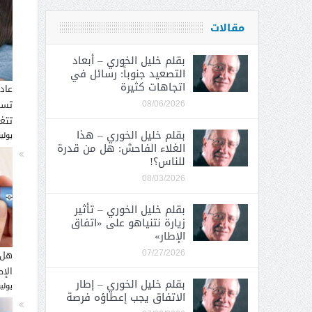
مقالات
بقلم خليل الخوري – أبعاد
التصعيد جنوباً: رسائل في
اتجاهات كثيرة
عاد
تسب
08/06/2026
تتغ
بقلم خليل الخوري – هذا
يوليو 30, 
الغلاء الفاحش: هل من قدرة
للناس؟!
08/03/2026
بقلم خليل الخوري – تأثير
زيارة نتنياهو على «اتفاق
الإطار»
هل 
07/27/2026
الإ
بقلم خليل الخوري – إطار
يوليو 26, 
الاتفاق يجب إعطاؤه فرصة