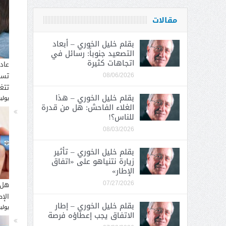
مقالات
بقلم خليل الخوري – أبعاد
التصعيد جنوباً: رسائل في
اتجاهات كثيرة
عاد
تسب
08/06/2026
تتغ
بقلم خليل الخوري – هذا
يوليو 30, 
الغلاء الفاحش: هل من قدرة
للناس؟!
08/03/2026
بقلم خليل الخوري – تأثير
زيارة نتنياهو على «اتفاق
الإطار»
هل 
07/27/2026
الإ
بقلم خليل الخوري – إطار
يوليو 26, 
الاتفاق يجب إعطاؤه فرصة