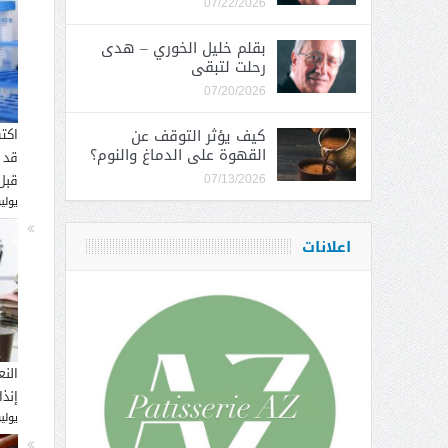
07/22/2026
بقلم خليل الخوري – هدى
رحلت لتبقى
07/20/2026
كيف يؤثر التوقف عن
اكت
القهوة على الدماغ والنوم؟
قد 
قبل
07/13/2026
يوليو 16, 
اعلانات
النع
إنذ
يوليو 14, 