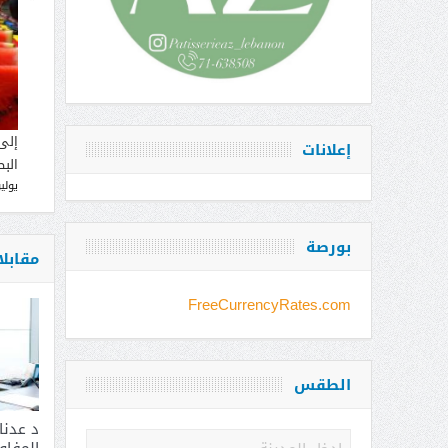
إلى
إعلانات
البط
يوليو 12, 
بورصة
مقابل
FreeCurrencyRates.com
الطقس
د عدن