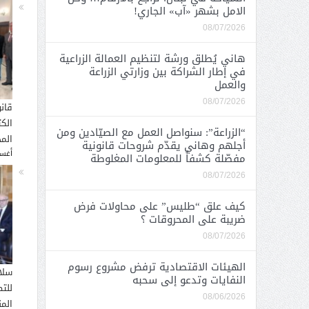
الامل بشهر «آب» الجاري!
08/07/2026
هاني يُطلق ورشة لتنظيم العمالة الزراعية
في إطار الشراكة بين وزارتي الزراعة
والعمل
08/07/2026
قان
الك
“الزراعة”: سنواصل العمل مع الصيّادين ومن
المح
أجلهم وهاني يقدّم شروحات قانونية
أغسطس
مفصّلة كشفاً للمعلومات المغلوطة
08/07/2026
كيف علق “طليس” على محاولات فرض
ضريبة على المحروقات ؟
08/07/2026
الهيئات الاقتصادية ترفض مشروع رسوم
سلا
النفايات وتدعو إلى سحبه
للت
08/06/2026
الم