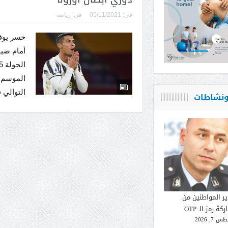
فى:
05/11/2021
فى:
رياضة
خسر يوفن
أمام ضي
الموسم و
التوالي 
 ونشاطات
ير المواطنين من
كة رمز الـ OTP
 7, 2026