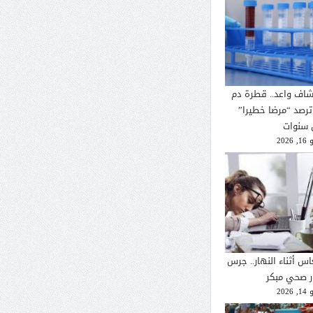
شاف واعد.. قطرة دم
ترصد “مرضا خطيرا”
 سنوات
2026
اس أثناء النهار.. جرس
ار صحي مبكر
2026