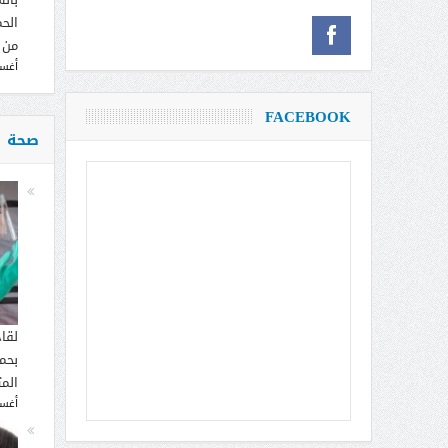
الحم
من 
أغسطس
FACEBOOK
صحة
لقا
بحما
الم
أغسطس