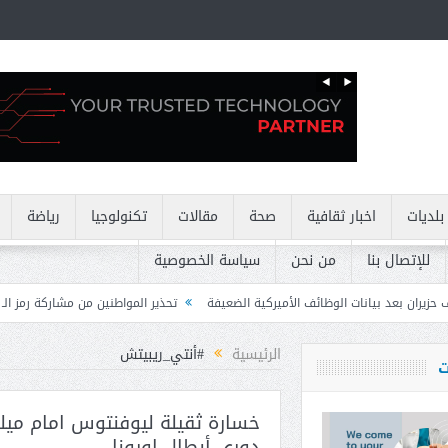
بلديات
اخبار ثقافية
صحة
مقالات
تكنولوجيا
رياضة
للإتصال بنا
من نحن
سياسة الخصوصية
ائف الأميركية الضعيفة
تحذير المواطنين من مشاركة رمز الـ OTP
كركي: إنذار
الرئيسية
#أنتي_ريبيتش
ت
خسارة ثقيلة ليوفنتوس امام ميل
دوري أبطال اورونا