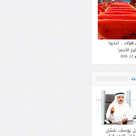
 هؤلاء… احذروا
يخ الأحمر!
2026
ات
ان يوسف :فشل