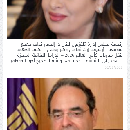
رئيسة مجلس إدارة تلفزيون لبنان د. إليسار نداف جعجع
لموقعنا : أِرشيفنا إرث ثقافي وكنز وطني – نكثف الجهود
لنقل مباريات كأس العالم 2026 – الدراما اللبنانية المميزة
ستعود إلى الشاشة – دخلنا في ورشة لتصحيح أجور الموظفين
01/26/2026