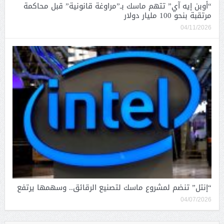
“أوبن إيه آي” تتهم ماسك بـ”مراوغة قانونية” قبل محاكمة
مرتقبة بنحو 100 مليار دولار
04/11/2026
“إنتل” تنضم لمشروع ماسك لتصنيع الرقائق.. وسهمها يرتفع
04/07/2026