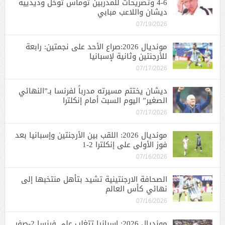
6-4 وتصريحات للمدربين توماس توخل وديدييه
ديشان واللاعب مبابي
07/19/2026
مونديال 2026:صراع الأحد على نجمتين: رابعة
للأرجنتين وثانية لإسبانيا
07/17/2026
ديشان يختتم مسيرته مدرباً لفرنسا بـ”النهائي
الصغير” اليوم السبت أمام إنكلترا
07/17/2026
مونديال 2026: اللقب بين الأرجنتين وإسبانيا بعد
فوز الأولى على إنكلترا 2-1
07/16/2026
الصحافة الارجنتينية تشيد بتأهل منتخبها إلى
نهائي كأس العالم
07/16/2026
مونديال 2026: إسبانيا تتغلب على فرنسا 2-صفر