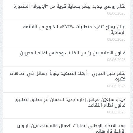
لقاح روسي جديد يبشر بحماية قوية من “الإيبولا” المتحورة
08/06/2026
لبنان يسرّع تنفيذ متطلبات «FATF» للخروج من القائمة
الرمادية
08/06/2026
قانون الاعلام بين رئيس الكتائب ومجلس نقابة المحررين
08/06/2026
بقلم خليل الخوري – أبعاد التصعيد جنوباً: رسائل في اتجاهات
كثيرة
08/06/2026
حيدر: سيُعيَّن مجلس إدارة جديد للضمان ثم ننطلق لتطبيق
قانون نظام التقاعد
08/06/2026
وفد الاتحاد الوطني لنقابات العمال والمستخدمين زار وزير
الزراعة نزار هاني