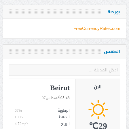
بورصة
FreeCurrencyRates.com
الطقس
Beirut
الان
05:48
أغسطس07
الرطوبة
67%
الضغط
1006
29℃
الرياح
4.72mph