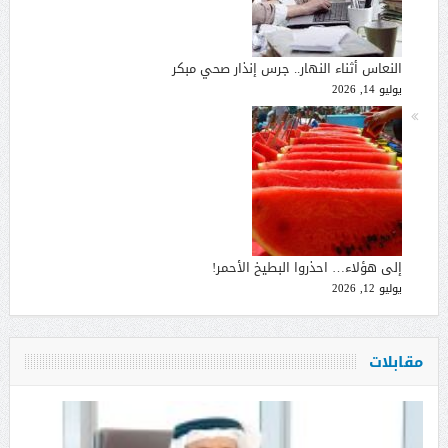
النعاس أثناء النهار.. جرس إنذار صحي مبكر
يوليو 14, 2026
إلى هؤلاء… احذروا البطيخ الأحمر!
يوليو 12, 2026
مقابلات