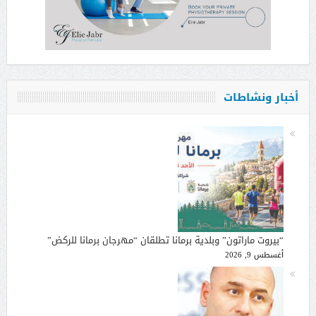
أخبار ونشاطات
“بيروت ماراتون” وبلدية برمانا تطلقان “مهرجان برمانا للركض”
أغسطس 9, 2026