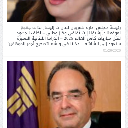
رئيسة مجلس إدارة تلفزيون لبنان د. إليسار نداف جعجع
لموقعنا : أِرشيفنا إرث ثقافي وكنز وطني – نكثف الجهود
لنقل مباريات كأس العالم 2026 – الدراما اللبنانية المميزة
ستعود إلى الشاشة – دخلنا في ورشة لتصحيح أجور الموظفين
01/26/2026