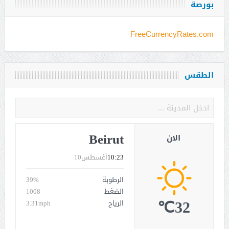
بورصة
FreeCurrencyRates.com
الطقس
Beirut
الان
10:23
أغسطس10
الرطوبة
39%
الضغط
1008
32℃
الرياح
3.31mph