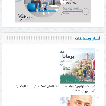
أخبار ونشاطات
“بيروت ماراتون” وبلدية برمانا تطلقان “مهرجان برمانا للركض”
أغسطس 9, 2026