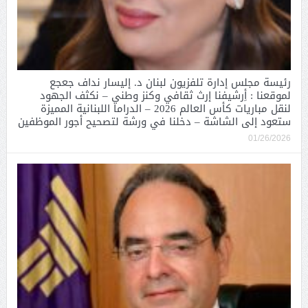
رئيسة مجلس إدارة تلفزيون لبنان د. إليسار نداف جعجع
لموقعنا : أِرشيفنا إرث ثقافي وكنز وطني – نكثف الجهود
لنقل مباريات كأس العالم 2026 – الدراما اللبنانية المميزة
ستعود إلى الشاشة – دخلنا في ورشة لتصحيح أجور الموظفين
01/26/2026