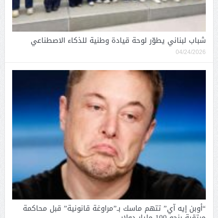
شباب لبناني يطوّر لوحة قيادة وطنية للذكاء الاصطناعي
04/24/2026
“أوبن إيه آي” تتهم ماسك بـ”مراوغة قانونية” قبل محاكمة
مرتقبة بنحو 100 مليار دولار