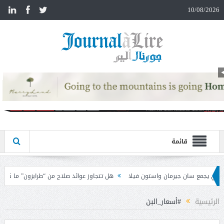
n
10/08/2026
قائمة
ن فيلا
هل تتجاوز عوائد صلاح من “طرابزون” ما كان يتقاضاه في ليفربول؟
ال
الرئيسية
#أسعار_البن