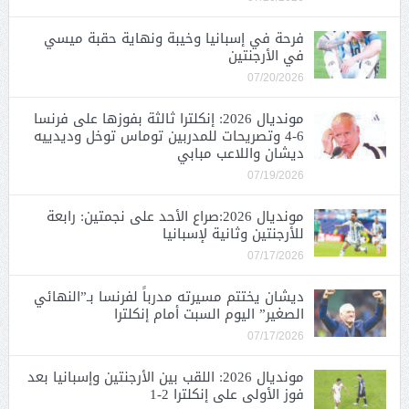
فرحة في إسبانيا وخيبة ونهاية حقبة ميسي
في الأرجنتين
07/20/2026
مونديال 2026: إنكلترا ثالثة بفوزها على فرنسا
6-4 وتصريحات للمدربين توماس توخل وديدييه
ديشان واللاعب مبابي
07/19/2026
مونديال 2026:صراع الأحد على نجمتين: رابعة
للأرجنتين وثانية لإسبانيا
07/17/2026
ديشان يختتم مسيرته مدرباً لفرنسا بـ”النهائي
الصغير” اليوم السبت أمام إنكلترا
07/17/2026
مونديال 2026: اللقب بين الأرجنتين وإسبانيا بعد
فوز الأولى على إنكلترا 2-1