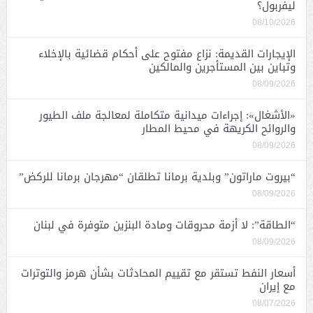
ليفربول؟
08/10/2026
الإيجارات القديمة: نزاع مفتوح على أحكام قضائية بالإخلاء
وتباين بين المستأجرين والمالكين
08/09/2026
«الأشغال»: إجراءات ميدانية متكاملة لمعالجة ملف الطيور
والروائح الكريهة في محيط المطار
08/09/2026
“بيروت ماراتون” وبلدية برمانا تطلقان “مهرجان برمانا للركض”
08/09/2026
“الطاقة”: لا أزمة محروقات ومادة البنزين متوفرة في لبنان
08/09/2026
أسعار النفط تستقر مع تقييم المحادثات بشأن هرمز والتوترات
مع إيران
08/07/2026