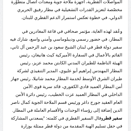
المواصلات القطرية، أجهزة ملاحة جوية ومعدات اتصال متطوّرة
مخصّصة لتعزيز القدرات التشغيلية في مطار رفيق الحريري
الدولي، في خطوة تعكس استمرار الدعم القطري للبنان.
وعُقد لهذه الغاية، مؤتمر صحافي في قاعة المغادرين في
المطار، في حضور رسمي وديبلوماسي وأمني واسع، شارك فيه
سفير دولة قطر في لبنان الشيخ سعود بن عبد الرحمن آل ثاني،
القائم بالأعمال في السفارة الأميركية كيث هانيغان، رئيس
الهيئة الناظمة للطيران المدني الكابتن محمد عزيز، رئيس
المطار المهندس إبراهيم أبو عليوي، المدير التنفيذي لشركة
طيران الشرق الأوسط لخدمة المطار محمد شاتيلا، رئيس جهاز
أمن المطار العميد فادي الكفوري، قائد سرية قوى الأمن
الداخلي في المطار العميد عزت الخطيب، رئيس دائرة الأمن
العام العقيد جورج داغر ورئيس قسم الملاحة الجوية كمال ناصر
الدين إضافة إلى رؤساء الوحدات والأقسام العاملة في المطار.
سفير قطر
وقال السفير القطري في كلمته: “يسعدني المشاركة
في حفل تسليم الهبة المقدمة من دولة قطر ممثلة بوزارة