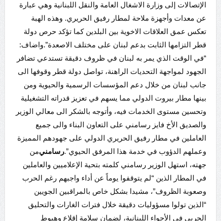
الإتصالات إلى وزارة الاشغال العامة والنقل اللبنانية وهي عبارة
عن معدات وأجهزة ملاحة لمطار رفيق الحريري. وهذه الهبة
تعكس عمق العلاقات الاخوية بين البلدين كما تؤكد حرص دولة
قطر التزامها الثابت بدعم لبنان على مختلف الاصعدة”. واضاف:
“في الوقت الذي يمر به لبنان في ظروف دقيقة تستدعي تضافر
الجهود لمواجهة التحديات الراهنة، تواصل دولة قطر وقوفها الى
جانب لبنان من خلال دعم المؤسسات الرسمية والحيوية ومن
بينها مطار بيروت الدولي مما يسهم في تعزيز قدراته التشغيلية
وتحسين مستوى الخدمات فيه، وأتوجه بالشكر الى معالي الوزير
والصديق الأخ فايز رسامني على التعاون البناء والى جميع
العاملين في مطار رفيق الحريري الدولي على جهودهم المميزة
وعملهم الدؤوب في خدمة هذا المرفق الحيوي”.
رسامني
من
جهته، استهل الوزير رسامني كلمته بتحية الإعلاميين والعاملين
في المطار الذين “لم يتوقفوا يوماً عن أداء واجبهم رغم الحرب
وصعوبة الظروف”، مشيدا بشكل خاص بالمراقبين الجويين
“الذين تولوا مسؤوليات دقيقة خلال فترات الغارات والتحليق
الحربي في الأجواء اللبنانية، لضمان سلامة إقلاع وهبوط