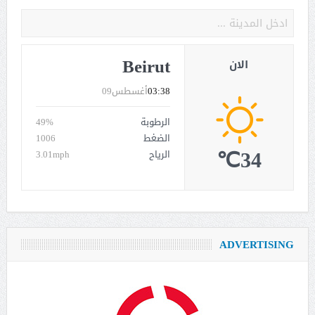
Beirut
الان
03:38
أغسطس09
الرطوبة
49%
الضغط
1006
34℃
الرياح
3.01mph
ADVERTISING