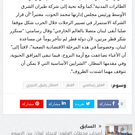
الطائرات المدنية”. كما وجّه تحية إلى شركة طيران الشرق
الأوسط ورئيس مجلس إدارتها محمد الحوت، معتبراً “أن قرار
الشركة الاستمرار في تسيير الرحلات خلال الحرب شكل موقفا
صلبا أبقى لبنان متصلا بالعالم الخارجي”. وقال رسامني: “سنكرر
شكر قطر مرتين، لأن دولة قطر لم تتأخر يوماً عن مساعدة
لبنان، وخصوصاً في هذه المرحلة الاقتصادية الصعبة”، لافتاً إلى”
أن الأعباء تضاعفت مع أزمة النزوح، فيما تبقى المرافق الحيوية،
وفي مقدمها المطار، “الشرايين الأساسية التي لا يمكن أن
تتوقف مهما اشتدت الظروف”.
وسوم:
#فايز_رسامني
#قطر
#مطار_رفيق_الحريري
0
مشاركة
تغريدة
مشاركة
مشاركة
السابق
أصحاب محطات الوقود: لإيجاد توازن بين الرسوم