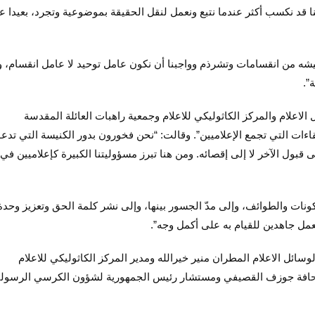
ا قد نكسب أكثر عندما نتبع ونعمل لنقل الحقيقة بموضوعية وتجرد، بعيدا ع
عيشه من انقسامات وتشرذم وواجبنا أن نكون عامل توحيد لا عامل انقسام، و
”.
اعلام والمركز الكاثوليكي للاعلام وجمعية راهبات العائلة المقدسة
لقاءات التي تجمع الإعلاميين”. وقالت: “نحن فخورون بدور الكنيسة التي تدع
لى قبول الآخر لا إلى إقصائه. ومن هنا تبرز مسؤوليتنا الكبيرة كإعلاميين في
ونات والطوائف، وإلى مدّ الجسور بينها، وإلى نشر كلمة الحق وتعزيز وحدة
نعمل جاهدين للقيام به على أكمل وجه”.
وسائل الاعلام المطران منير خيرالله ومدير المركز الكاثوليكي للاعلام
لصحافة جوزف القصيفي ومستشار رئيس الجمهورية لشؤون الكرسي الرسول