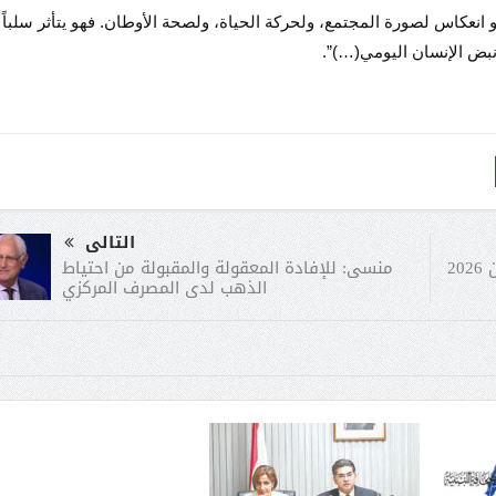
 انعكاس لصورة المجتمع، ولحركة الحياة، ولصحة الأوطان. فهو يتأثر سلباً
ى نبض الإنسان اليومي(…)”.
التالى
منسى: للإفادة المعقولة والمقبولة من احتياط
تسعيـرة المولـدات الخاصـة في شهـر نيسان 2026
الذهب لدى المصرف المركزي