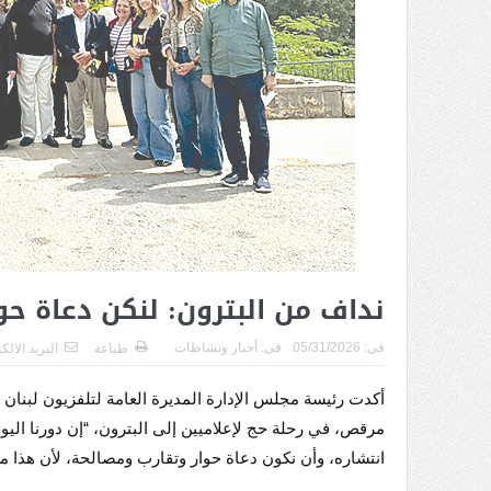
نداف من البترون: لنكن دعاة ح
فى:
05/31/2026
فى:
أخبار ونشاطات
طباعة
البريد الالك
أكدت رئيسة مجلس الإدارة المديرة العامة لتلفزيون لبنان ا
مرقص، في رحلة حج لإعلاميين إلى البترون، “إن دورنا اليوم
انتشاره، وأن نكون دعاة حوار وتقارب ومصالحة، لأن هذا ما