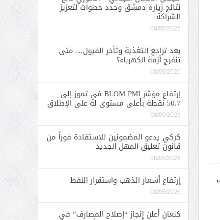
نتائج زيارة دمشق وحدد خطوات لتعزيز
الشراكة
08/05/2026
بعد تراجع التغذية وتأخر الفيول… متى
تنفرج أزمة الكهرباء؟
08/05/2026
إرتفاع مؤشر BLOM PMI في تموز إلى
50.7 نقطة بأعلى مستوى له على الإطلاق
08/05/2026
كركي يدعو المضمونين للاستفادة فوراً من
قانون تعليق المهل الجديد
08/05/2026
إرتفاع أسعار الذهب واستقرار النفط
ل
08/05/2026
كنعان أعلن إنجاز “إصلاح المصارف” في