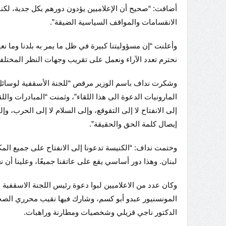
أضافت: “صحيح أن الإعلاميين يؤدون دورهم بكل جدية، لكنن
الانقسامات والمواقف السياسية الضيقة”.
وأعلنت “إن مسؤوليتنا كبيرة في ظل ما يمر به بلدنا وما ن
نحترم تعدد الآراء ونعمل على تقريب وجهات النظر المختلفة
وشكرت نداف باسم الوزير مرقص “للجنة الأسقفية لوسائل ال
المارونيات الدعوة الى هذا اللقاء”، وثمنت “المبادرات وال
إلى الانفتاح لا إلى التقوقع، وإلى السلام لا إلى الحرب، وإ
إيصال كلمة الحق والحقيقة”.
وختمت نداف: “الكنيسة تدعونا إلى الانفتاح على جميع المك
لبنان. وهذا دور أساسي يقع على عاتقنا جميعًا، وعلينا أن 
وكان عدد من الاعلاميين لبوا دعوة رئيس اللجنة الاسقفية ل
المونسنيور عبدو أبو كسم، وشارك فيها نقيب محرري ا
الدكتور ناجي قزيلي وشخصيات ومطارنة وراهبات.