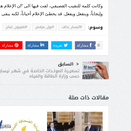
وكانت كلمة للنقيب القصيفي، لفت فيها الى “ان الإعلام هو
وإيجاباً، وينفعل ويفعل. قد يخطئ الإعلام أحياناً، لكنه يبق
وسوم:
#اليسار_نداف
#بول_مرقص
#تلفزيون_لبنان
0
مشاركة
تغريدة
مشاركة
مشاركة
السابق
حسب وزارة الطاقة والمياه
مقالات ذات صلة