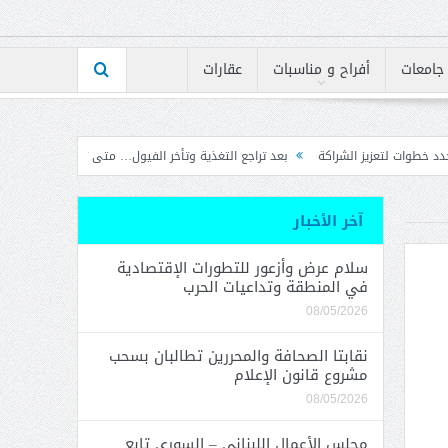
جامعات
أفراح و مناسبات
عقارات
كة
بعد تراجع التغذية وتأخر الفيول… متى تنفرج أزمة الكهرباء؟
إرتفاع مؤشر BLOM PMI في تموز إلى 50.7 نقطة بأعلى مستوى له على الإطلاق
آخر الأخبار
سلام عرض وأزعور للتطورات الإقتصادية
في المنطقة وتداعيات الحرب
08/05/2026
نقابتا الصحافة والمحررين تطالبان بسحب
مشروع قانون الإعلام
08/05/2026
مجلس الأعمال اللبناني – السوري تابع