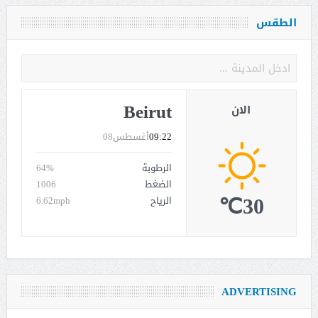
الطقس
Beirut
الان
09:22
أغسطس08
الرطوبة
64%
الضغط
1006
30℃
الرياح
6.62mph
ADVERTISING