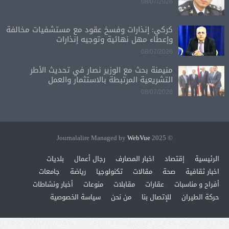
08/07/2026
كركي: إنذارات وفسخ عقود مع مستشفيات مخالفة
وإعطاء مهل نهائية وتوجيه إنذارات
08/07/2026
منيمنة بحث مع الوزير نصار في تحديث الأطر
التشريعية المرتبطة بالاستثمار والعمل
08/07/2026
WebVue
© 2025 Journalalire Managed by
الرئيسية
إقتصاد
اخبار المصارف
رجال أعمال
بلديات
اخبار ثقافية
صحة
مقالات
تكنولوجيا
رياضة
جامعات
أفراح و مناسبات
عقارات
مقابلات
منوعات
أخبار ونشاطات
حركة الطيران
للإتصال بنا
من نحن
سياسة الخصوصية