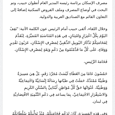
مصرف الإسكان برئاسة رئيسه المدير العام أنطوان حبيب، وتم
البحث في أوضاع المصرف وملف القروض السكنية إضافةً إلى
التعاون القائم مع الصناديق العربية والدولية.
وخلال اللقاء، ألقى حبيب أمام الرئيس عون الكلمة الآتية: “نَقِفُ
اليَوْمَ بِكُلِّ اعْتِزَازٍ وَامْتِنَانٍ، فِي هَذِهِ المُنَاسَبَةِ المُمَيَّزَةِ، لِنُقَدِّمَ
لِفَخَامَتِكُمْ تَذْكَارَ اليُوبِيلِ الذَّهَبِيِّ لِمَصْرِفِ الإِسْكَانِ، عَرَبُونَ تَقْدِيرٍ
وَوَفَاءٍ، عَلَى كُلِّ مَا قَدَّمْتُمُوهُ مِنْ دَعْمٍ وَثِقَةٍ لِمَصْرِفِ الإِسْكَانِ.
فَخَامَةَ الرَّئِيسِ،
خَمْسُونَ عَامًا مِنَ العَطَاءِ لَيْسَتْ مُجَرَّدَ رَقَمٍ، بَلْ هِيَ مَسِيرَةٌ
وَطَنِيَّةٌ مُمْتَدَّةٌ، حَمَلَتْ فِي طيّاتها رِسَالَةً إِنْسَانِيَّةً وَاجْتِمَاعِيَّةً
وَوَطَنِيَّةً، عُنْوَانُهَا حَقُّ كُلِّ مُوَاطِنٍ لُبْنَانِيٍّ بِالسَّكَنِ الكَرِيمِ
وَالاسْتِقْرَارِ الاجْتِمَاعِيِّ، بِمَا يساعد فِي دَعْمِ التَّنْمِيَةِ الاقْتِصَادِيَّةِ
فِي لبنان.
وَفِي هَذِهِ المَسِيرَةِ، كَانَ لِدَعْمِ فَخَامَتِكُمْ، مُنْذُ تَوَلِّيكُمْ سُلْطَاتِكُمُ