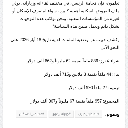
تعلمون، فإن فخامة الرئيس، في مختلف لقاءاته وزياراته، يولي
ملف القروض السكنية أهمية كبيرة، سواء لمصرف الإسكان أو
لغيره من المؤسسات المعنية، ونحن نواكب هذه التوجهات
بشكل دائم ونعمل ضمن هذه السياسة”.
وكشف حبيب عن وضعية الملفات لغاية تاريخ 18 أيار 2026 على
النحو الآتي:
شراء مُفرز: 886 ملفاً بقيمة 62 مليوناً و662 ألف دولار
بناء: 44 ملفاً بقيمة 3 ملايين و715 ألف دولار
ترميم: 27 ملفاً 990 ألف دولار
المجموع: 957 ملفاً بقيمة 67 مليوناً و367 ألف دولار.
وسوم:
#انطوان_حبيب
#جوزاف_عون
#مصرف_الاسكان