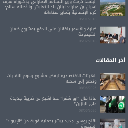
البلمند كرمت وزير التسامح الاماراتي بدكتوراه شرف
نهيان بن مبارك: لبنان بلد التعايش والأصالة سالم:
كرم الإنسانية بتمايز عطاءاته
05/01/2018
كبارة والأسمر يتفقان على الدفع بمشروع ضمان
الشيخوخة
05/02/2018
أخر المقالات
الهيئات الاقتصادية ترفض مشروع رسوم النفايات
وتدعو إلى سحبه
08/06/2026
ماذا قال “أبو شقرا” عما أشيع عن ضريبة جديدة
على البنزين؟
08/06/2026
لقاح روسي جديد يبشر بحماية قوية من “الإيبولا”
المتحورة