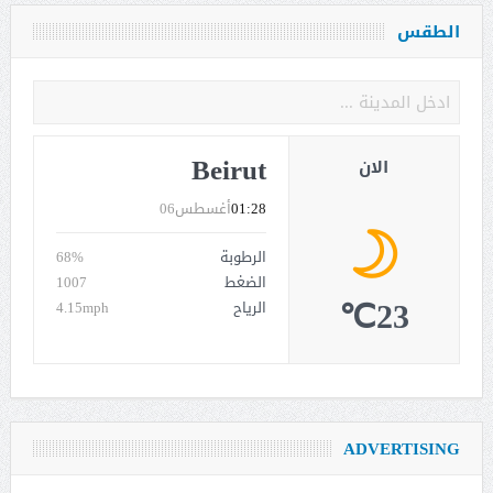
الطقس
Beirut
الان
01:28
أغسطس06
الرطوبة
68%
الضغط
1007
23℃
الرياح
4.15mph
ADVERTISING