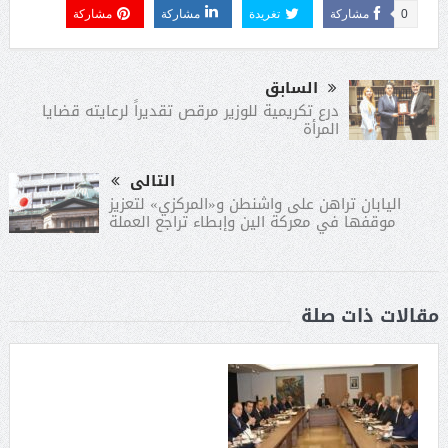
0
مشاركة
تغريدة
مشاركة
مشاركة
السابق
درع تكريمية للوزير مرقص تقديراً لرعايته قضايا
المرأة
التالى
اليابان تراهن على واشنطن و«المركزي» لتعزيز
موقفها في معركة الين وإبطاء تراجع العملة
مقالات ذات صلة