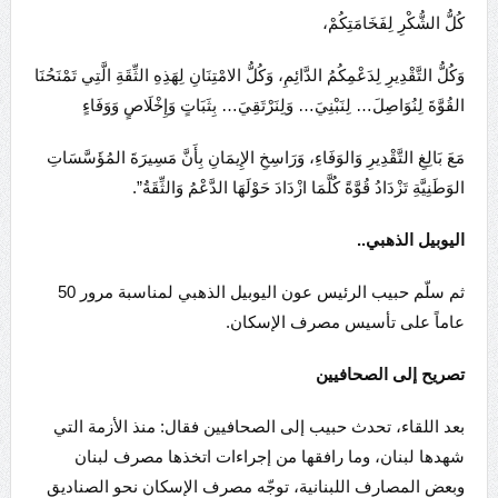
كُلُّ الشُّكْرِ لِفَخَامَتِكُمْ،
وَكُلُّ التَّقْدِيرِ لِدَعْمِكُمُ الدَّائِمِ، وَكُلُّ الامْتِنَانِ لِهَذِهِ الثِّقَةِ الَّتِي تَمْنَحُنَا
القُوَّةَ لِنُوَاصِلَ… لِنَبْنِيَ… وَلِنَرْتَقِيَ… بِثَبَاتٍ وَإِخْلَاصٍ وَوَفَاءٍ
مَعَ بَالِغِ التَّقْدِيرِ وَالوَفَاءِ، وَرَاسِخِ الإِيمَانِ بِأَنَّ مَسِيرَةَ المُؤَسَّسَاتِ
الوَطَنِيَّةِ تَزْدَادُ قُوَّةً كُلَّمَا ازْدَادَ حَوْلَهَا الدَّعْمُ وَالثِّقَةُ”.
اليوبيل الذهبي
..
ثم سلّم حبيب الرئيس عون اليوبيل الذهبي لمناسبة مرور 50
عاماً على تأسيس مصرف الإسكان.
تصريح إلى الصحافيين
بعد اللقاء، تحدث حبيب إلى الصحافيين فقال: منذ الأزمة التي
شهدها لبنان، وما رافقها من إجراءات اتخذها مصرف لبنان
وبعض المصارف اللبنانية، توجّه مصرف الإسكان نحو الصناديق