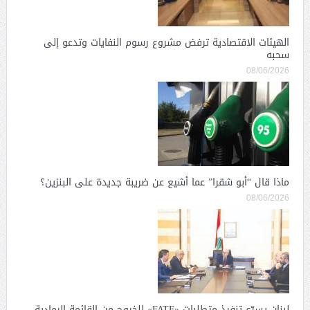
الهيئات الاقتصادية ترفض مشروع رسوم النفايات وتدعو إلى
سحبه
08/06/2026
ماذا قال “أبو شقرا” عما أشيع عن ضريبة جديدة على البنزين؟
08/06/2026
لبنان يسرّع تنفيذ متطلبات «FATF» للخروج من القائمة الرمادية