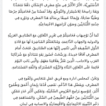
الدُّسْتُورِيَّةَ، الأَثَرُ الأَكْبَرُ فِي مَنْحِ مَصْرِفِ الإِسْكَانِ دَفْعًا مُتَجَدِّدًا
وَثِقَةً رَاسِخَةً لِلاسْتِمْرَارِ وَالتَّوَسُّعِ. وَقَدْ لَمَسْنَا مِنْ فَخَامَتِكُمْ حِرْصًا
وَطَنِيًّا صَادِقًا، وَإِيمَانًا عَمِيقًا بِرِسَالَةِ هَذَا المَصْرِفِ وَدَوْرِهِ فِي
خِدْمَةِ اللُّبْنَانِيِّينَ وَصَوْنِ كَرَامَتِهِمُ الاجْتِمَاعِيَّةِ.
كَمَا أَنَّ تَوْجِيهَاتِ فَخَامَتِكُمْ فِي تَعْزِيزِ التَّعَاوُنِ مَعَ الصَّنَادِيقِ العَرَبِيَّةِ
والدولية وَالجِهَاتِ الدَّاعِمَةِ، وَمُتَابَعَتَكُمُ المُبَاشِرَةَ لَهَا مَعَ قَادَةِ
الدُّوَلِ الشَّقِيقَةِ الَّتِي تَنْتَمِي إِلَيْهَا هَذِهِ الصَّنَادِيقُ، فَتَحَتْ أَمَامَ
المَصْرِفِ آفَاقًا جَدِيدَةً، وَرَسَّخَتْ جُسُورَ ثِقَةٍ مُتَبَادَلَةٍ مَعَ شُرَكَائِنَا
العَرَبِ والاجانب، الَّذِينَ نَعْتَزُّ بِعَلَاقَتِنَا مَعَهُمْ، وَالَّتِي بَاتَتِ اليَوْمَ
قَائِمَةً عَلَى التَّعَاوُنِ البَنَّاءِ وَالرُّؤْيَةِ المُشْتَرَكَةِ وَالثِّقَةِ المُسْتَدَامَةِ.
وَنَحْنُ، كمجلس ادارة ومع فَرِيقِ عَمَلٍ مُتَجَانِسٍ وَكَفُوءٍ فِي
المَصْرِفِ، وَبِفَضْلِ هَذَا الدَّعْمِ، نَمْضِي قُدُمًا بِإِيمَانٍ أَعْمَقَ وَطُمُوحٍ
أَكْبَرَ، لِتَوْسِيعِ بَرَامِجِ القُرُوضِ السَّكَنِيَّةِ، وَتَمْكِينِ أَكْبَرِ عَدَدٍ مُمْكِنٍ
مِنَ اللُّبْنَانِيِّينَ مِنْ حَقِّهِمُ الطَّبِيعِيِّ فِي السَّكَنِ، وَالمُسَاهَمَةِ فِي
دَعْمِ التَّنْمِيَةِ الاجْتِمَاعِيَّةِ وَالاقْتِصَادِيَّةِ والانسانية فِي لبنان.