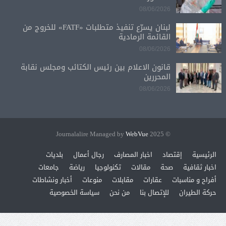
08/06/2026
لبنان يسرّع تنفيذ متطلبات «FATF» للخروج من
القائمة الرمادية
08/06/2026
قانون الاعلام بين رئيس الكتائب ومجلس نقابة
المحررين
08/06/2026
WebVue
© 2025 Journalalire Managed by
الرئيسية
إقتصاد
اخبار المصارف
رجال أعمال
بلديات
اخبار ثقافية
صحة
مقالات
تكنولوجيا
رياضة
جامعات
أفراح و مناسبات
عقارات
مقابلات
منوعات
أخبار ونشاطات
حركة الطيران
للإتصال بنا
من نحن
سياسة الخصوصية