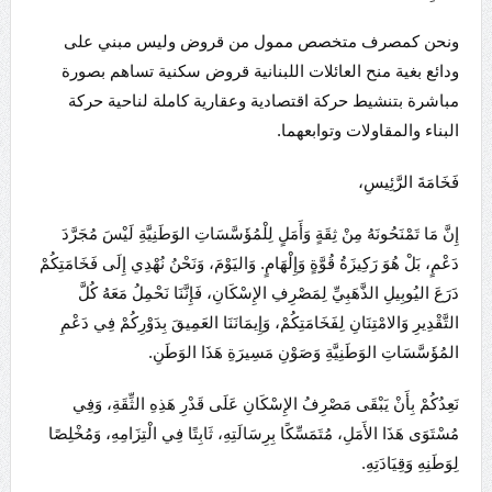
ونحن كمصرف متخصص ممول من قروض وليس مبني على
ودائع بغية منح العائلات اللبنانية قروض سكنية تساهم بصورة
مباشرة بتنشيط حركة اقتصادية وعقارية كاملة لناحية حركة
البناء والمقاولات وتوابعهما.
فَخَامَةَ الرَّئِيسِ،
إِنَّ مَا تَمْنَحُونَهُ مِنْ ثِقَةٍ وَأَمَلٍ لِلْمُؤَسَّسَاتِ الوَطَنِيَّةِ لَيْسَ مُجَرَّدَ
دَعْمٍ، بَلْ هُوَ رَكِيزَةُ قُوَّةٍ وَإِلْهَامٍ. وَاليَوْمَ، وَنَحْنُ نُهْدِي إِلَى فَخَامَتِكُمْ
دَرَعَ اليُوبِيلِ الذَّهَبِيِّ لِمَصْرِفِ الإِسْكَانِ، فَإِنَّنَا نَحْمِلُ مَعَهُ كُلَّ
التَّقْدِيرِ وَالامْتِنَانِ لِفَخَامَتِكُمْ، وَإِيمَانَنَا العَمِيقَ بِدَوْرِكُمْ فِي دَعْمِ
المُؤَسَّسَاتِ الوَطَنِيَّةِ وَصَوْنِ مَسِيرَةِ هَذَا الوَطَنِ.
نَعِدُكُمْ بِأَنْ يَبْقَى مَصْرِفُ الإِسْكَانِ عَلَى قَدْرِ هَذِهِ الثِّقَةِ، وَفِي
مُسْتَوَى هَذَا الأَمَلِ، مُتَمَسِّكًا بِرِسَالَتِهِ، ثَابِتًا فِي الْتِزَامِهِ، وَمُخْلِصًا
لِوَطَنِهِ وَقِيَادَتِهِ.