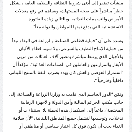
منشآت تفتقر إلى أدنى شروط النظافة والسلامة العامة ، يشكل
خطراً مباشراً على صحة المستهلك، ويساهم في رفع معدلات
الأمراض والتسممات الغذائية، وبالتالي زيادة الفاتورة
الاستشفائية التي يدفع ثمنها المواطن والدولة معاً” .
وشدد على أن “حماية قطاعي الصناعة والزراعة في البقاع تبدأ
من حماية الإنتاج النظيف والشرعي، ولا سيما قطاع الألبان
والأجبان الذي يرتبط مباشرة بمصير آلاف العائلات من مربي
الأبقار والمزارعين والعاملين في الصناعات الغذائية”، مؤكداً أن
“استمرار الفوضى والغش كان يهدد بضرب الثقة بالمنتج اللبناني
داخلياً وخارجياً “.
وثمّن “الدور الحاسم الذي قامت به وزارتا الزراعة والصناعة، إلى
جانب مكتب الجرائم المالية وأمن الدولة والأجهزة الرقابية
المختصة”، داعياً إلى استكمال هذه الحملة بلا استثناءات أو
تدخلات، وتوسيعها لتشمل جميع المناطق اللبنانية، “لأن سلامة
الغذاء يجب أن تكون فوق كل اعتبار سياسي أو مناطقي أو