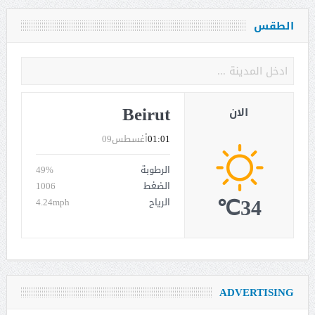
الطقس
Beirut
الان
01:01
أغسطس09
الرطوبة
49%
الضغط
1006
34℃
الرياح
4.24mph
ADVERTISING