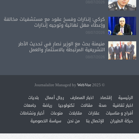
08/07/2026
كركي: إنذارات وفسخ عقود مع مستشفيات مخالفة
وإعطاء مهل نهائية وتوجيه إنذارات
08/07/2026
منيمنة بحث مع الوزير نصار في تحديث الأطر
التشريعية المرتبطة بالاستثمار والعمل
08/07/2026
WebVue
© 2025 Journalalire Managed by
الرئيسية
إقتصاد
اخبار المصارف
رجال أعمال
بلديات
اخبار ثقافية
صحة
مقالات
تكنولوجيا
رياضة
جامعات
أفراح و مناسبات
عقارات
مقابلات
منوعات
أخبار ونشاطات
حركة الطيران
للإتصال بنا
من نحن
سياسة الخصوصية