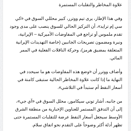
علاوة المخاطر والتقلبات المستمرة
وفي هذا الإطار، يرى تيم ووترر، كبير محللي السوق في «كي
سي إم ترايد»، أن التركيز الحالي للسوق ينصب على مدى وجود
تقدم ملموس أو تراجع في المفاوضات الأميركية – الإيرانية،
ونبرة ومضمون تصريحات الجانبين (خاصة التهديدات الإيرانية
المتعلقة بمضيق هرمز)، وحركة الناقلات الفعلية في الممر
المائي.
وأضاف ووترر أن «وضع هذه المفاوضات هو ما سيحدد في
النهاية ما إذا كانت علاوة المخاطر الحالية ستبقى كامنة في
أسعار النفط أم ستبدأ في التلاشي».
من جانبه، أشار توني سيكامور، محلل السوق في «آي جي»،
إلى أن التدفق المستمر للعناوين الإخبارية من منطقة الشرق
الأوسط سيجعل أسعار النفط عرضة للتقلبات المستمرة حتى
تظهر أدلة أكثر وضوحاً على التقدم نحو اتفاق سلام.