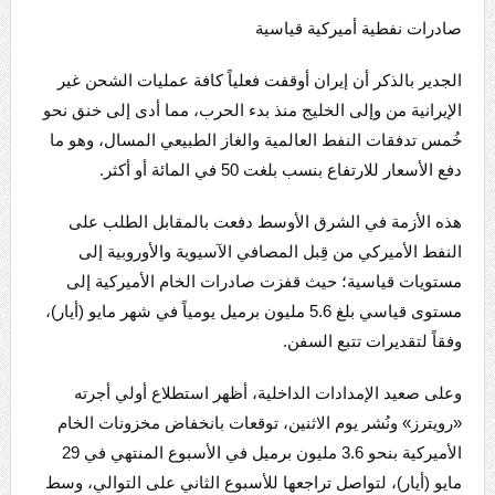
صادرات نفطية أميركية قياسية
الجدير بالذكر أن إيران أوقفت فعلياً كافة عمليات الشحن غير
الإيرانية من وإلى الخليج منذ بدء الحرب، مما أدى إلى خنق نحو
خُمس تدفقات النفط العالمية والغاز الطبيعي المسال، وهو ما
دفع الأسعار للارتفاع بنسب بلغت 50 في المائة أو أكثر.
هذه الأزمة في الشرق الأوسط دفعت بالمقابل الطلب على
النفط الأميركي من قِبل المصافي الآسيوية والأوروبية إلى
مستويات قياسية؛ حيث قفزت صادرات الخام الأميركية إلى
مستوى قياسي بلغ 5.6 مليون برميل يومياً في شهر مايو (أيار)،
وفقاً لتقديرات تتبع السفن.
وعلى صعيد الإمدادات الداخلية، أظهر استطلاع أولي أجرته
«رويترز» ونُشر يوم الاثنين، توقعات بانخفاض مخزونات الخام
الأميركية بنحو 3.6 مليون برميل في الأسبوع المنتهي في 29
مايو (أيار)، لتواصل تراجعها للأسبوع الثاني على التوالي، وسط