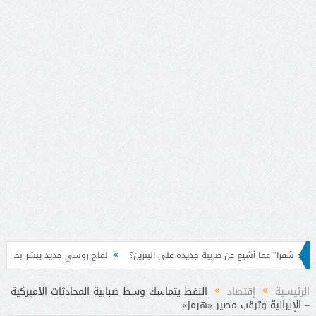
ا أشيع عن ضريبة جديدة على البنزين؟
لقاح روسي جديد يبشر بحماية قوية من “الإيبول
الرئيسية
إقتصاد
النفط يتماسك وسط ضبابية المحادثات الأميركية
– الإيرانية وترقب مصير «هرمز»