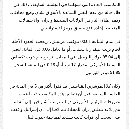
المكاسب الحادة التي سجلتها في الجلسة السابقة، وذلك في
ظل حالة من عدم اليقين السائدة بالأسواق بشأن وضع محادثات
وقف إطلاق النار بين الولايات المتحدة وإيران، والاحتمالات
المتعلقة بإعادة فتح مضيق هرمز الاستراتيجي.
في تمام الساعة 00:01 بتوقيت غرينتش، ارتفعت العقود الآجلة
لخام برنت بمقدار 6 سنتات، أو ما يعادل 0.06 في المائة، لتصل
إلى 95.04 دولار للبرميل. في المقابل، تراجع خام غرب تكساس
الوسيط الأميركي بمقدار 17 سنتاً، أو 0.18 في المائة، ليسجل
91.99 دولار للبرميل.
وكان كلا المؤشرين القياسيين قد قفزا بأكثر من 5 في المائة في
الجلسة السابقة، قبل أن تتقلص هذه المكاسب لاحقاً عقب
تصريحات للرئيس الأميركي دونالد ترمب أشار فيها إلى أنه لم
يتم إبلاغه بتعليق إيران للمحادثات، لافتاً إلى أن إسرائيل وافقت
على سحب أي قوات كانت تستعد لمهاجمة جنوب لبنان.