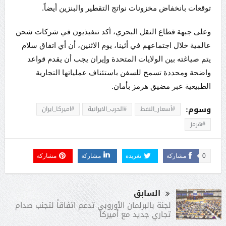
توقعات بانخفاض مخزونات نواتج التقطير والبنزين أيضاً.
وعلى جبهة قطاع النقل البحري، أكد تنفيذيون في شركات شحن
عالمية خلال اجتماعهم في أثينا، يوم الاثنين، أن أي اتفاق سلام
يتم صياغته بين الولايات المتحدة وإيران يجب أن يقدم قواعد
واضحة ومحددة تسمح للسفن باستئناف عملياتها التجارية
الطبيعية عبر مضيق هرمز بأمان.
وسوم:
#أسعار_النفط
#الحرب_الايرانية
#اميركا_ايران
#هرمز
0
مشاركة
تغريدة
مشاركة
مشاركة
السابق
لجنة بالبرلمان الأوروبي تدعم اتفاقاً لتجنب صدام
تجاري جديد مع أميركا