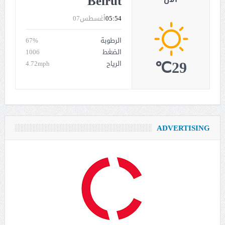
Beirut
05:54
أغسطس07
الرطوبة
67%
الضغط
1006
29℃
الرياح
4.72mph
ADVERTISING