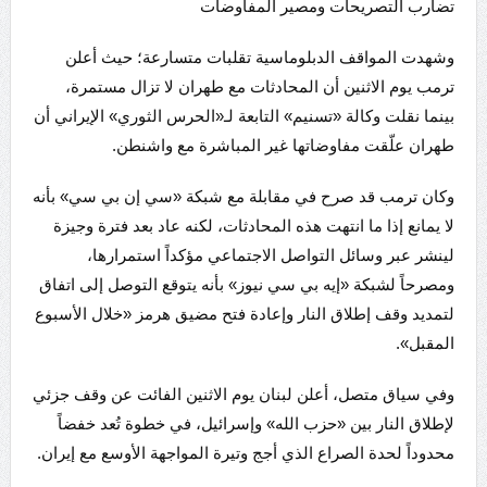
تضارب التصريحات ومصير المفاوضات
وشهدت المواقف الدبلوماسية تقلبات متسارعة؛ حيث أعلن
ترمب يوم الاثنين أن المحادثات مع طهران لا تزال مستمرة،
بينما نقلت وكالة «تسنيم» التابعة لـ«الحرس الثوري» الإيراني أن
طهران علّقت مفاوضاتها غير المباشرة مع واشنطن.
وكان ترمب قد صرح في مقابلة مع شبكة «سي إن بي سي» بأنه
لا يمانع إذا ما انتهت هذه المحادثات، لكنه عاد بعد فترة وجيزة
لينشر عبر وسائل التواصل الاجتماعي مؤكداً استمرارها،
ومصرحاً لشبكة «إيه بي سي نيوز» بأنه يتوقع التوصل إلى اتفاق
لتمديد وقف إطلاق النار وإعادة فتح مضيق هرمز «خلال الأسبوع
المقبل».
وفي سياق متصل، أعلن لبنان يوم الاثنين الفائت عن وقف جزئي
لإطلاق النار بين «حزب الله» وإسرائيل، في خطوة تُعد خفضاً
محدوداً لحدة الصراع الذي أجج وتيرة المواجهة الأوسع مع إيران.