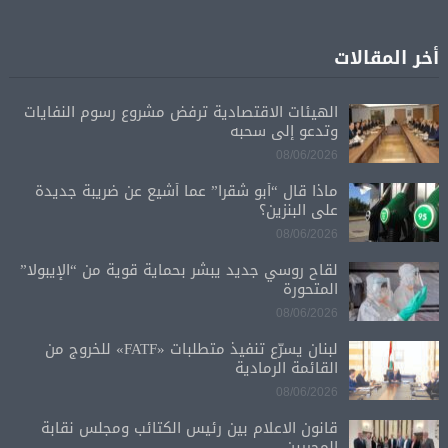
أخر المقالات
الهيئات الاقتصادية ترفض مشروع رسوم النفايات
وتدعو إلى سحبه
08/06/2026
ماذا قال “أبو شقرا” عما أشيع عن ضريبة جديدة
على البنزين؟
08/06/2026
لقاح روسي جديد يبشر بحماية قوية من “الإيبولا”
المتحورة
08/06/2026
لبنان يسرّع تنفيذ متطلبات «FATF» للخروج من
القائمة الرمادية
08/06/2026
قانون الاعلام بين رئيس الكتائب ومجلس نقابة
المحررين