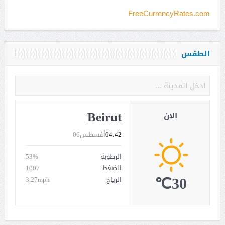
FreeCurrencyRates.com
الطقس
Beirut
الان
04:42
أغسطس06
الرطوبة
53%
الضغط
1007
30℃
الرياح
3.27mph