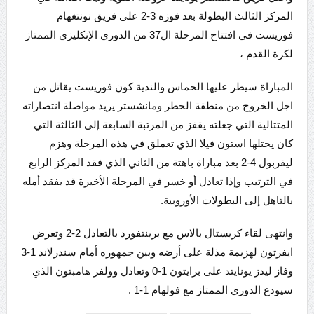
المركز الثالث البطولة بعد فوزه 3-2 على فريق نونتغهام
فوريست في افتتاح المرحلة ال37 من الدوري الإنكليزي الممتاز
لكرة القدم ،
المباراة سيطر عليها الحماس والندية كون فوريست يقاتل من
اجل الخروج من منطقة الخطر ومانشستر يريد مواصلة انتصاراته
المتتالية التي جعلته يقفز من المرتبة السابعة إلى الثالثة التي
كان يحتلها استون فيلا الذي تعملق في هذه المرحلة وهزم
ليفربول 4-2 بعد مباراة باهتة من الثاني الذي فقد المركز الرابع
في الترتيب وإذا تعادل أو خسر في المرحلة الأخيرة قد يفقد أمله
بالتاهل إلى البطولات الأوروبية.
وانتهى لقاء كريستال بالاس مع برينتفورد بالتعادل 2-2 وتعرض
ايفرتون لهزيمة مذلة على أرضه وبين جمهوره أمام سندرلاند 1-3
وفاز ليدز يونايتد على برايتون 1-0 وتعادل وولفر هامبتون الذي
سيودع الدوري الممتاز مع فولهام 1-1 .