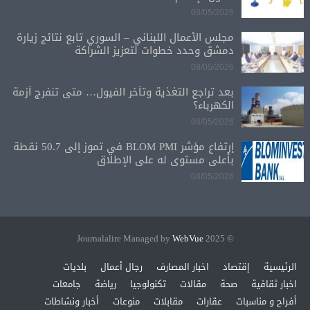
08/05/2026
مجلس الأعمال اللبناني – السوري تابع نتائج زيارة
دمشق وحدد خطوات لتعزيز الشراكة
08/05/2026
بعد تراجع التغذية وتأخر الفيول… متى تنفرج أزمة
الكهرباء؟
08/05/2026
إرتفاع مؤشر BLOM PMI في تموز إلى 50.7 نقطة
بأعلى مستوى له على الإطلاق
08/05/2026
WebVue
© 2025 Journalalire Managed by
الرئيسية
إقتصاد
اخبار المصارف
رجال أعمال
بلديات
اخبار ثقافية
صحة
مقالات
تكنولوجيا
رياضة
جامعات
أفراح و مناسبات
عقارات
مقابلات
منوعات
أخبار ونشاطات