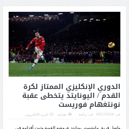
الدوري الإنكليزي الممتاز لكرة
القدم / اليونايتد يتخطى عقبة
نونتغهام فوريست
فى:
05/17/2026
فى:
رياضة
طباعة
البريد الالكترونى
واصل فريق مانشستر يونايتد عروضه القوية وثبت أقدامه في