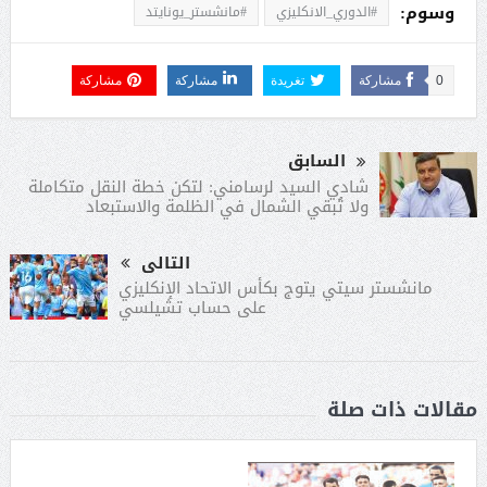
وسوم:
#الدوري_الانكليزي
#مانشستر_يونايتد
0
مشاركة
تغريدة
مشاركة
مشاركة
السابق
شادي السيد لرسامني: لتكن خطة النقل متكاملة
ولا تُبقي الشمال في الظلمة والاستبعاد
التالى
مانشستر سيتي يتوج بكأس الاتحاد الإنكليزي
على حساب تشيلسي
مقالات ذات صلة