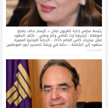
رئيسة مجلس إدارة تلفزيون لبنان د. إليسار نداف جعجع
لموقعنا : أِرشيفنا إرث ثقافي وكنز وطني – نكثف الجهود
لنقل مباريات كأس العالم 2026 – الدراما اللبنانية المميزة
ستعود إلى الشاشة – دخلنا في ورشة لتصحيح أجور الموظفين
01/26/2026