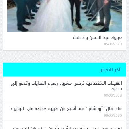
مبروك عبد الحسن وفاطمة
05/04/2023
آخر الأخبار
الهيئات الاقتصادية ترفض مشروع رسوم النفايات وتدعو إلى
سحبه
08/06/2026
ماذا قال “أبو شقرا” عما أشيع عن ضريبة جديدة على البنزين؟
08/06/2026
لقاح روسي جديد يبشر بحماية قوية من “الإيبولا” المتحورة