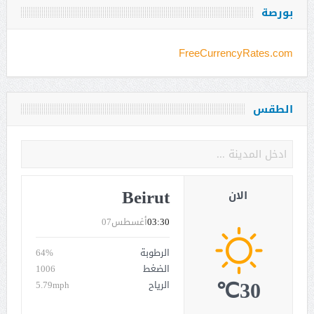
بورصة
FreeCurrencyRates.com
الطقس
Beirut
الان
03:30
أغسطس07
الرطوبة
64%
الضغط
1006
30℃
الرياح
5.79mph