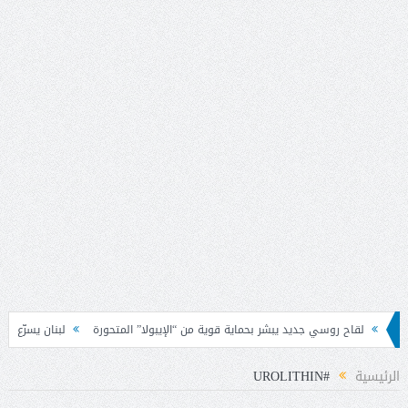
 بحماية قوية من “الإيبولا” المتحورة
لبنان يسرّع تنفيذ متطلبات «FATF» للخروج من القائمة الرمادية
الرئيسية
#UROLITHIN