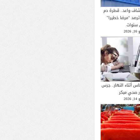
شاف واعد.. قطرة دم
ترصد “مرضا خطيرا”
 سنوات
2026
اس أثناء النهار.. جرس
ار صحي مبكر
2026