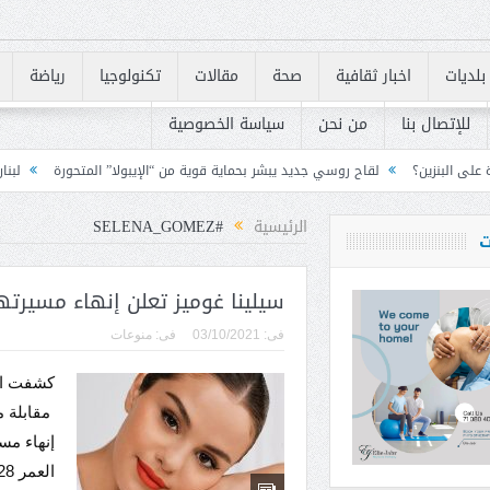
بلديات
اخبار ثقافية
صحة
مقالات
تكنولوجيا
رياضة
للإتصال بنا
من نحن
سياسة الخصوصية
روسي جديد يبشر بحماية قوية من “الإيبولا” المتحورة
لبنان يسرّع تنفيذ متطلبات «FATF» للخروج من القائمة الرمادية
الرئيسية
#SELENA_GOMEZ
ت
سيلينا غوميز تعلن إنهاء مسيرتها
فى:
03/10/2021
فى:
منوعات
كشفت الم
مقابلة م
إنهاء مس
العمر 28 عامًا إلى أنها تفكر في الابتعاد عن ال...