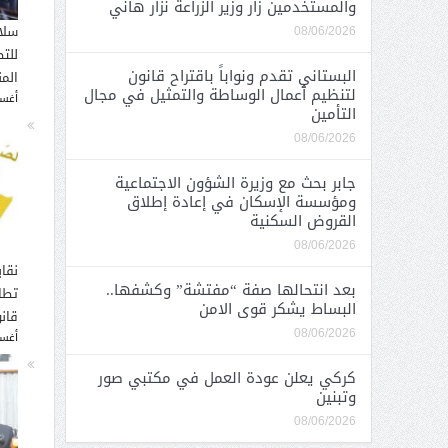
والمستخدمين زار وزير الزراعة نزار هاني
سلا
08/06/2026
للت
البستاني تقدم ونواباً باقتراح قانون
الم
لتنظيم أعمال الوساطة والتمثيل في مجال
أغسطس
التأمين
08/06/2026
جابر بحث مع وزيرة الشؤون الاجتماعية
ومؤسسة الإسكان في إعادة إطلاق
القروض السكنية
08/06/2026
نقاب
بعد انتحالها صفة “مفتشة” وكشفها..
تطا
البساط يشكر قوى الامن
قانو
08/06/2026
أغسطس
كركي يعلن عودة العمل في مكتبي صور
وتبنين
08/06/2026