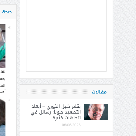
صحة
لقا
بحما
الم
مقالات
أغسطس
بقلم خليل الخوري – أبعاد
التصعيد جنوباً: رسائل في
اتجاهات كثيرة
08/06/2026