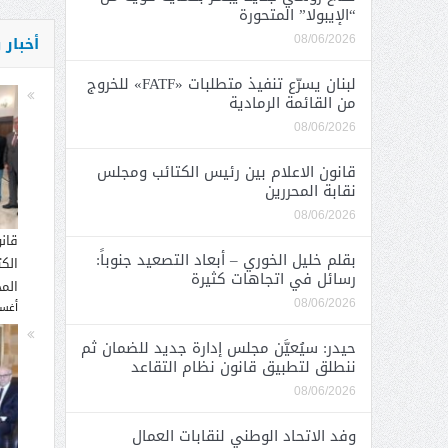
“الإيبولا” المتحورة
أخبار
08/06/2026
لبنان يسرّع تنفيذ متطلبات «FATF» للخروج
من القائمة الرمادية
08/06/2026
قانون الاعلام بين رئيس الكتائب ومجلس
نقابة المحررين
08/06/2026
قان
بقلم خليل الخوري – أبعاد التصعيد جنوباً:
الك
رسائل في اتجاهات كثيرة
المح
08/06/2026
أغسطس
حيدر: سيُعيَّن مجلس إدارة جديد للضمان ثم
ننطلق لتطبيق قانون نظام التقاعد
08/06/2026
وفد الاتحاد الوطني لنقابات العمال