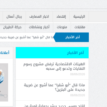
الرئيسية
إقتصاد
اخبار المصارف
رجال أعمال
مقابلات
منوعات
أخبار ونشاطات
حركة الطيران
أخر الأخبار
و إلى سحبه
ماذا قال “أبو شقرا” عما أشيع عن ضريبة جديدة على البنزين؟
لقاح 
ان في إعادة إطلاق القروض السكنية
آخر الأخبار
أعلانا
الهيئات الاقتصادية ترفض مشروع رسوم
النفايات وتدعو إلى سحبه
08/06/2026
ماذا قال “أبو شقرا” عما أشيع عن ضريبة
جديدة على البنزين؟
08/06/2026
لقاح روسي جديد يبشر بحماية قوية من