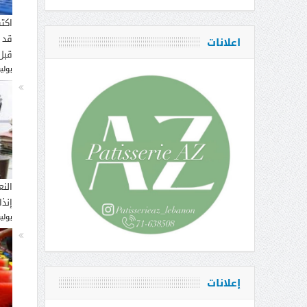
اكت
قد 
اعلانات
قبل
يوليو 16, 
النع
إنذ
يوليو 14, 
إعلانات