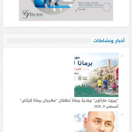
أخبار ونشاطات
“بيروت ماراتون” وبلدية برمانا تطلقان “مهرجان برمانا للركض”
أغسطس 9, 2026