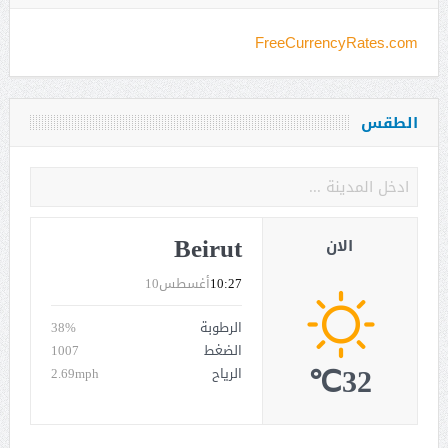
FreeCurrencyRates.com
الطقس
Beirut
الان
10:27
أغسطس10
الرطوبة
38%
الضغط
1007
32℃
الرياح
2.69mph