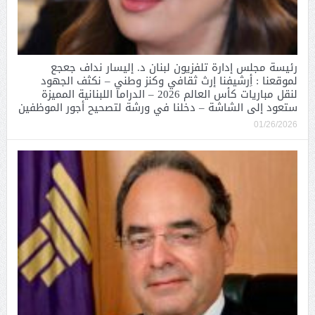
رئيسة مجلس إدارة تلفزيون لبنان د. إليسار نداف جعجع
لموقعنا : أِرشيفنا إرث ثقافي وكنز وطني – نكثف الجهود
لنقل مباريات كأس العالم 2026 – الدراما اللبنانية المميزة
ستعود إلى الشاشة – دخلنا في ورشة لتصحيح أجور الموظفين
01/26/2026