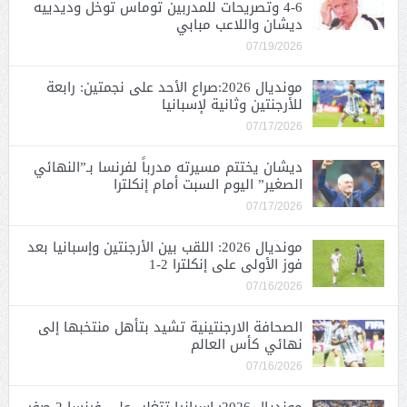
6-4 وتصريحات للمدربين توماس توخل وديدييه
ديشان واللاعب مبابي
07/19/2026
مونديال 2026:صراع الأحد على نجمتين: رابعة
للأرجنتين وثانية لإسبانيا
07/17/2026
ديشان يختتم مسيرته مدرباً لفرنسا بـ”النهائي
الصغير” اليوم السبت أمام إنكلترا
07/17/2026
مونديال 2026: اللقب بين الأرجنتين وإسبانيا بعد
فوز الأولى على إنكلترا 2-1
07/16/2026
الصحافة الارجنتينية تشيد بتأهل منتخبها إلى
نهائي كأس العالم
07/16/2026
مونديال 2026: إسبانيا تتغلب على فرنسا 2-صفر