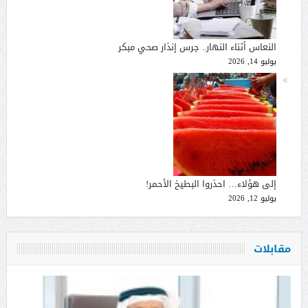
النعاس أثناء النهار.. جرس إنذار صحي مبكر
يوليو 14, 2026
إلى هؤلاء… احذروا البطيخ الأحمر!
يوليو 12, 2026
مقابلات