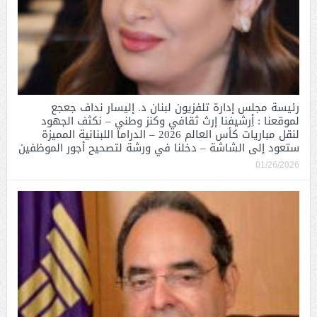
رئيسة مجلس إدارة تلفزيون لبنان د. إليسار نداف جعجع
لموقعنا : أِرشيفنا إرث ثقافي وكنز وطني – نكثف الجهود
لنقل مباريات كأس العالم 2026 – الدراما اللبنانية المميزة
ستعود إلى الشاشة – دخلنا في ورشة لتصحيح أجور الموظفين
01/26/2026