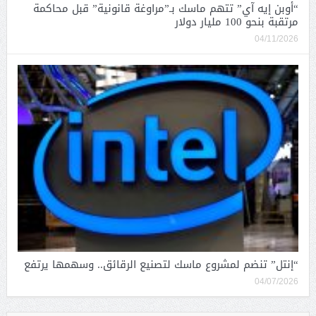
“أوبن إيه آي” تتهم ماسك بـ”مراوغة قانونية” قبل محاكمة
مرتقبة بنحو 100 مليار دولار
04/11/2026
“إنتل” تنضم لمشروع ماسك لتصنيع الرقائق.. وسهمها يرتفع
04/07/2026