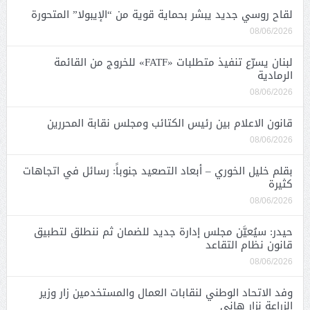
لقاح روسي جديد يبشر بحماية قوية من “الإيبولا” المتحورة
08/06/2026
لبنان يسرّع تنفيذ متطلبات «FATF» للخروج من القائمة
الرمادية
08/06/2026
قانون الاعلام بين رئيس الكتائب ومجلس نقابة المحررين
08/06/2026
بقلم خليل الخوري – أبعاد التصعيد جنوباً: رسائل في اتجاهات
كثيرة
08/06/2026
حيدر: سيُعيَّن مجلس إدارة جديد للضمان ثم ننطلق لتطبيق
قانون نظام التقاعد
08/06/2026
وفد الاتحاد الوطني لنقابات العمال والمستخدمين زار وزير
الزراعة نزار هاني