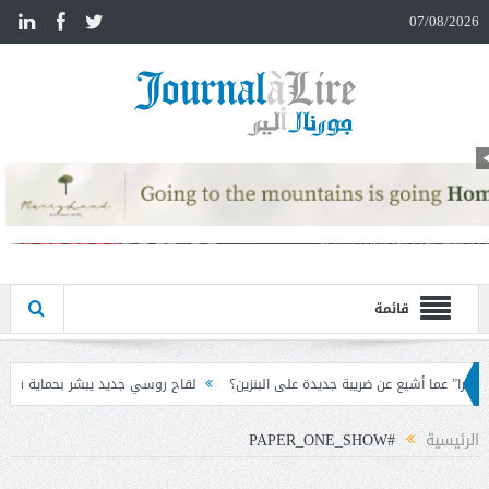
n
07/08/2026
قائمة
ديدة على البنزين؟
لقاح روسي جديد يبشر بحماية قوية من “الإيبولا” المتحورة
الرئيسية
#PAPER_ONE_SHOW