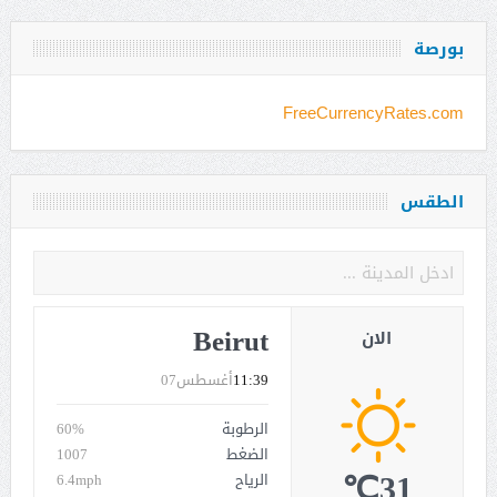
بورصة
FreeCurrencyRates.com
الطقس
Beirut
الان
11:39
أغسطس07
الرطوبة
60%
الضغط
1007
31℃
الرياح
6.4mph