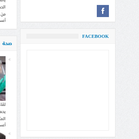
الحم
من 
أغسطس
FACEBOOK
صحة
لقا
بحما
الم
أغسطس