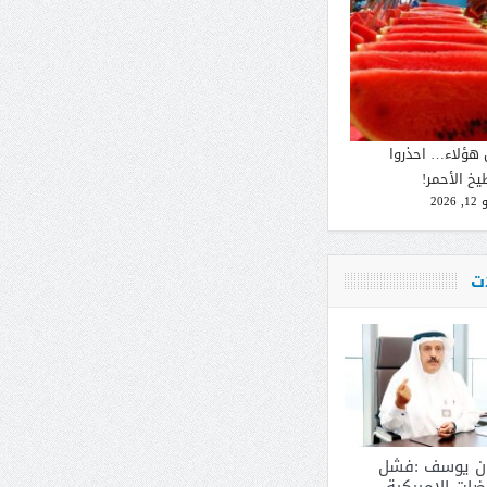
 هؤلاء… احذروا
يخ الأحمر!
2026
ات
ان يوسف :فشل