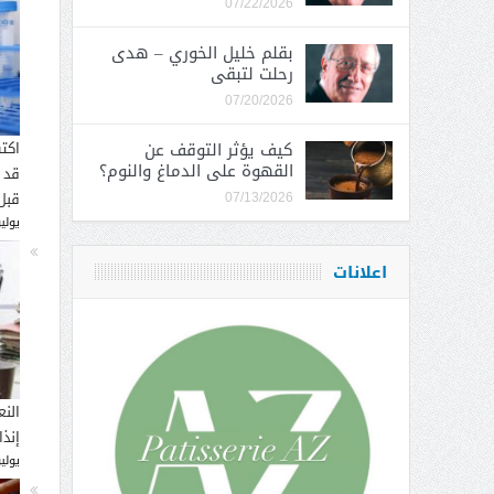
07/22/2026
بقلم خليل الخوري – هدى
رحلت لتبقى
07/20/2026
كيف يؤثر التوقف عن
اكت
القهوة على الدماغ والنوم؟
قد 
قبل
07/13/2026
يوليو 16, 
اعلانات
النع
إنذ
يوليو 14, 