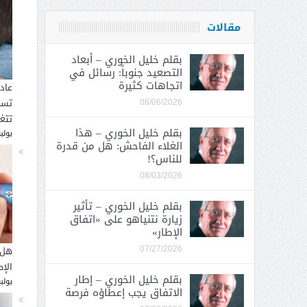
مقالات
بقلم خليل الخوري – أبعاد
التصعيد جنوباً: رسائل في
اتجاهات كثيرة
عاد
تسب
08/06/2026
تتغ
بقلم خليل الخوري – هذا
يوليو 30, 
الغلاء الفاحش: هل من قدرة
للناس؟!
08/03/2026
بقلم خليل الخوري – تأثير
زيارة نتنياهو على «اتفاق
الإطار»
هل 
07/27/2026
الإ
بقلم خليل الخوري – إطار
يوليو 26, 
الاتفاق يجب إعطاؤه فرصة