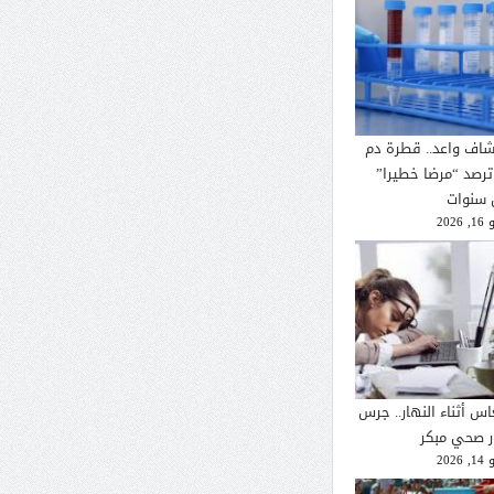
شاف واعد.. قطرة دم
ترصد “مرضا خطيرا”
 سنوات
2026
اس أثناء النهار.. جرس
ار صحي مبكر
2026