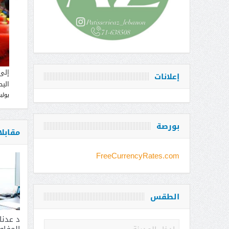
إلى
إعلانات
البط
يوليو 12, 
بورصة
مقابل
FreeCurrencyRates.com
الطقس
د عدن