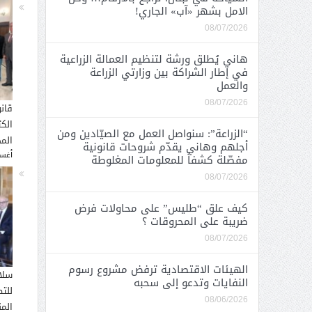
الامل بشهر «آب» الجاري!
08/07/2026
هاني يُطلق ورشة لتنظيم العمالة الزراعية
في إطار الشراكة بين وزارتي الزراعة
والعمل
08/07/2026
قان
الك
“الزراعة”: سنواصل العمل مع الصيّادين ومن
المح
أجلهم وهاني يقدّم شروحات قانونية
أغسطس
مفصّلة كشفاً للمعلومات المغلوطة
08/07/2026
كيف علق “طليس” على محاولات فرض
ضريبة على المحروقات ؟
08/07/2026
الهيئات الاقتصادية ترفض مشروع رسوم
سلا
النفايات وتدعو إلى سحبه
للت
08/06/2026
الم