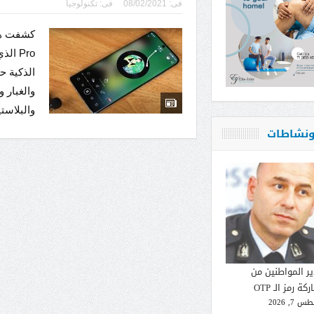
فى:
08/02/2021
فى:
تكنولوجيا
Pro ا
الذكية حا
والبلاست
 ونشاطات
ير المواطنين من
كة رمز الـ OTP
 7, 2026