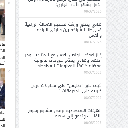
الامل بشهر «آب» الجاري!
08/07/2026
هاني يُطلق ورشة لتنظيم العمالة الزراعية
في إطار الشراكة بين وزارتي الزراعة
والعمل
08/07/2026
قان
الك
“الزراعة”: سنواصل العمل مع الصيّادين ومن
المح
أجلهم وهاني يقدّم شروحات قانونية
أغسطس
مفصّلة كشفاً للمعلومات المغلوطة
08/07/2026
كيف علق “طليس” على محاولات فرض
ضريبة على المحروقات ؟
08/07/2026
الهيئات الاقتصادية ترفض مشروع رسوم
سلا
النفايات وتدعو إلى سحبه
للت
08/06/2026
الم