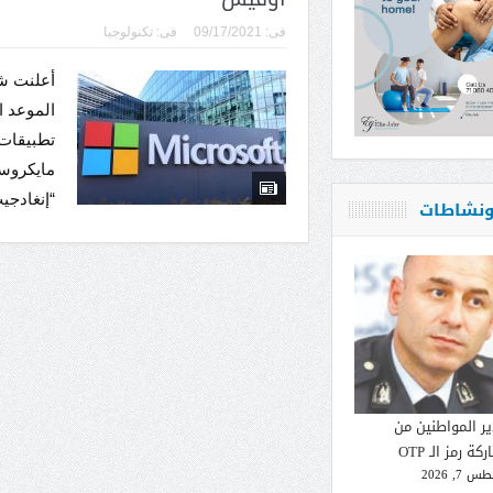
فى:
09/17/2021
فى:
تكنولوجيا
أعلنت ش
الموعد ا
تطبيقات
مايكروس
“إنغادجي
 ونشاطات
ير المواطنين من
كة رمز الـ OTP
 7, 2026