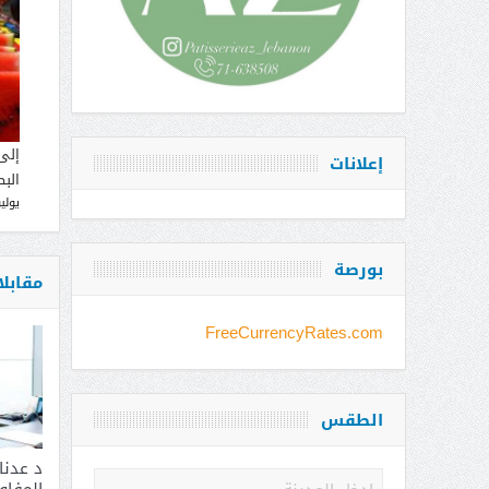
إلى
إعلانات
البط
يوليو 12, 
بورصة
مقابل
FreeCurrencyRates.com
الطقس
د عدن