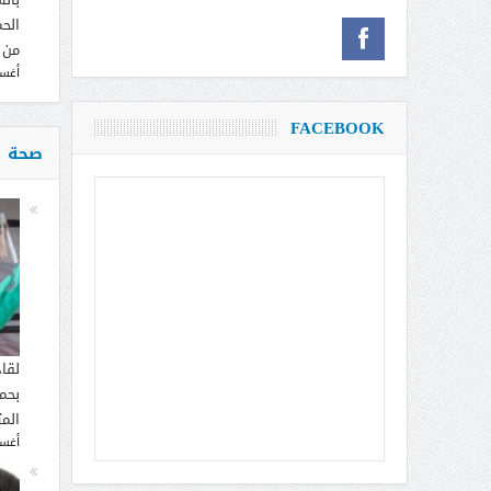
الحم
من 
أغسطس
FACEBOOK
صحة
لقا
بحما
الم
أغسطس