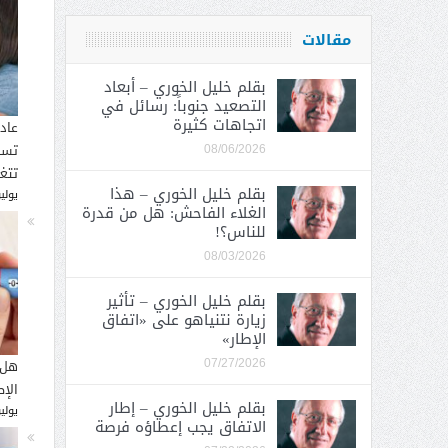
مقالات
بقلم خليل الخوري – أبعاد
التصعيد جنوباً: رسائل في
اتجاهات كثيرة
عاد
تسب
08/06/2026
تتغ
بقلم خليل الخوري – هذا
يوليو 30, 
الغلاء الفاحش: هل من قدرة
للناس؟!
08/03/2026
بقلم خليل الخوري – تأثير
زيارة نتنياهو على «اتفاق
الإطار»
هل 
07/27/2026
الإ
بقلم خليل الخوري – إطار
يوليو 26, 
الاتفاق يجب إعطاؤه فرصة