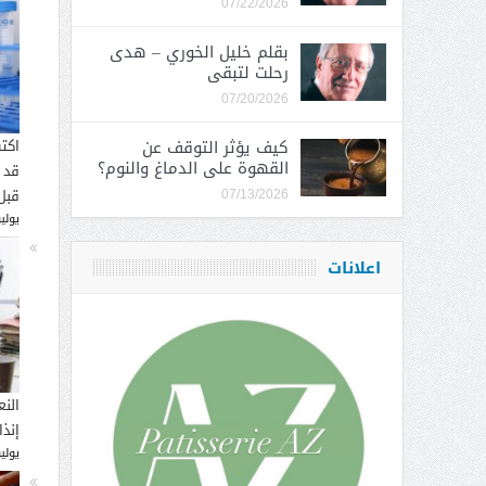
07/22/2026
بقلم خليل الخوري – هدى
رحلت لتبقى
07/20/2026
كيف يؤثر التوقف عن
اكت
القهوة على الدماغ والنوم؟
قد 
قبل
07/13/2026
يوليو 16, 
اعلانات
النع
إنذ
يوليو 14, 