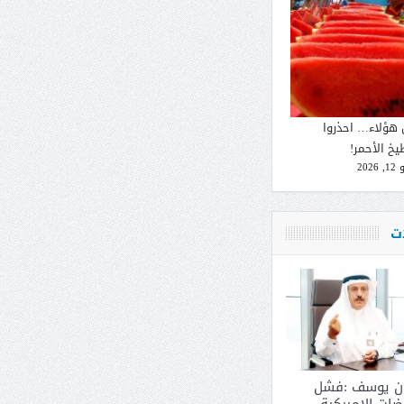
 هؤلاء… احذروا
يخ الأحمر!
2026
ات
ان يوسف :فشل