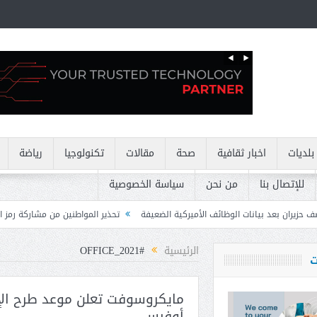
بلديات
اخبار ثقافية
صحة
مقالات
تكنولوجيا
رياضة
للإتصال بنا
من نحن
سياسة الخصوصية
وظائف الأميركية الضعيفة
تحذير المواطنين من مشاركة رمز الـ OTP
كركي: إنذ
الرئيسية
#OFFICE_2021
ت
مايكروسوفت تعلن موعد طرح الإ
أوفيس