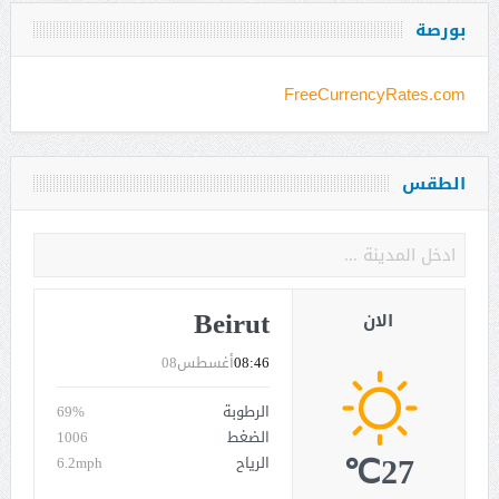
بورصة
FreeCurrencyRates.com
الطقس
Beirut
الان
08:46
أغسطس08
الرطوبة
69%
الضغط
1006
27℃
الرياح
6.2mph