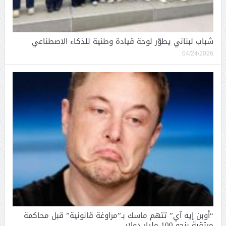
شباب لبناني يطوّر لوحة قيادة وطنية للذكاء الاصطناعي
04/24/2026
“أوبن إيه آي” تتهم ماسك بـ”مراوغة قانونية” قبل محاكمة
مرتقبة بنحو 100 مليار دولار