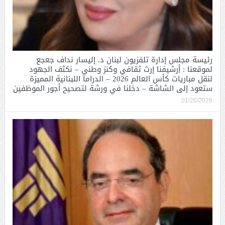
رئيسة مجلس إدارة تلفزيون لبنان د. إليسار نداف جعجع
لموقعنا : أِرشيفنا إرث ثقافي وكنز وطني – نكثف الجهود
لنقل مباريات كأس العالم 2026 – الدراما اللبنانية المميزة
ستعود إلى الشاشة – دخلنا في ورشة لتصحيح أجور الموظفين
01/26/2026