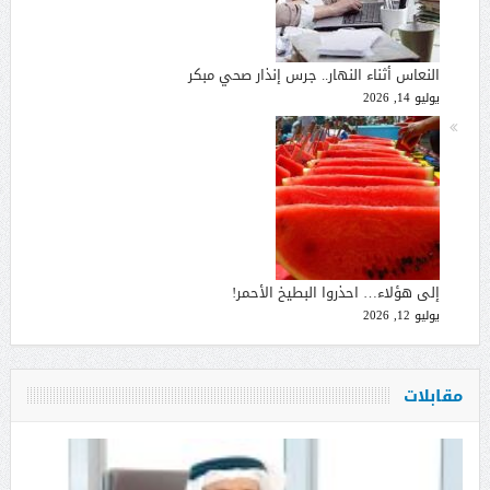
النعاس أثناء النهار.. جرس إنذار صحي مبكر
يوليو 14, 2026
إلى هؤلاء… احذروا البطيخ الأحمر!
يوليو 12, 2026
مقابلات