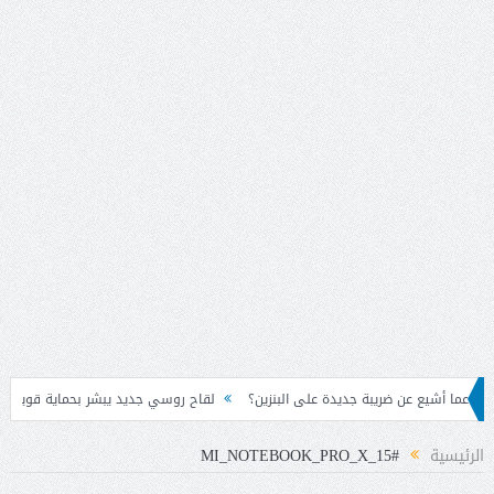
 على البنزين؟
لقاح روسي جديد يبشر بحماية قوية من “الإيبولا” المتحورة
لبنان يس
الرئيسية
#MI_NOTEBOOK_PRO_X_15