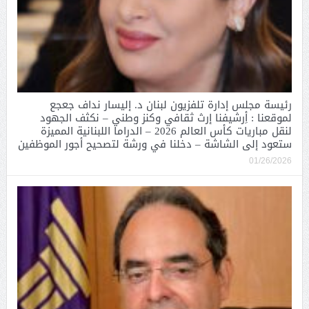
رئيسة مجلس إدارة تلفزيون لبنان د. إليسار نداف جعجع
لموقعنا : أِرشيفنا إرث ثقافي وكنز وطني – نكثف الجهود
لنقل مباريات كأس العالم 2026 – الدراما اللبنانية المميزة
ستعود إلى الشاشة – دخلنا في ورشة لتصحيح أجور الموظفين
01/26/2026