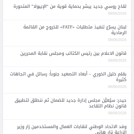
لقاح روسي جديد يبشر بحماية قوية من “الإيبولا” المتحورة
08/06/2026
لبنان يسرّع تنفيذ متطلبات «FATF» للخروج من القائمة
الرمادية
08/06/2026
قانون الاعلام بين رئيس الكتائب ومجلس نقابة المحررين
08/06/2026
بقلم خليل الخوري – أبعاد التصعيد جنوباً: رسائل في اتجاهات
كثيرة
08/06/2026
حيدر: سيُعيَّن مجلس إدارة جديد للضمان ثم ننطلق لتطبيق
قانون نظام التقاعد
08/06/2026
وفد الاتحاد الوطني لنقابات العمال والمستخدمين زار وزير
الزراعة نزار هاني