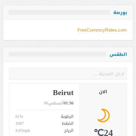
بورصة
FreeCurrencyRates.com
الطقس
Beirut
الان
01:56
أغسطس06
الرطوبة
61%
الضغط
1007
24℃
الرياح
4.05mph