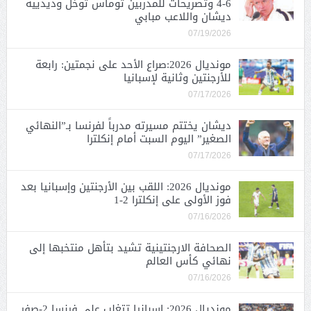
6-4 وتصريحات للمدربين توماس توخل وديدييه
ديشان واللاعب مبابي
07/19/2026
مونديال 2026:صراع الأحد على نجمتين: رابعة
للأرجنتين وثانية لإسبانيا
07/17/2026
ديشان يختتم مسيرته مدرباً لفرنسا بـ”النهائي
الصغير” اليوم السبت أمام إنكلترا
07/17/2026
مونديال 2026: اللقب بين الأرجنتين وإسبانيا بعد
فوز الأولى على إنكلترا 2-1
07/16/2026
الصحافة الارجنتينية تشيد بتأهل منتخبها إلى
نهائي كأس العالم
07/16/2026
مونديال 2026: إسبانيا تتغلب على فرنسا 2-صفر