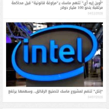
“أوبن إيه آي” تتهم ماسك بـ”مراوغة قانونية” قبل محاكمة
مرتقبة بنحو 100 مليار دولار
04/11/2026
“إنتل” تنضم لمشروع ماسك لتصنيع الرقائق.. وسهمها يرتفع
04/07/2026