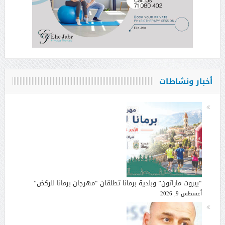
أخبار ونشاطات
“بيروت ماراتون” وبلدية برمانا تطلقان “مهرجان برمانا للركض”
أغسطس 9, 2026