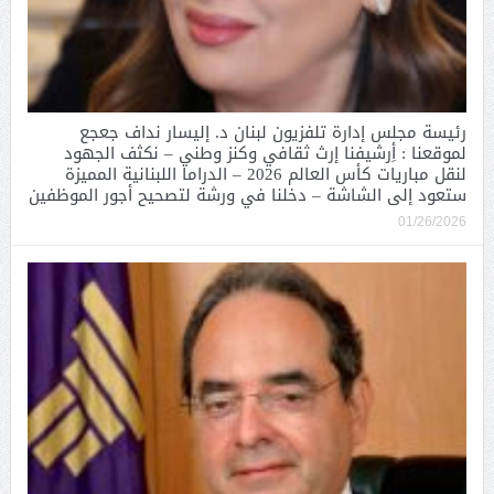
رئيسة مجلس إدارة تلفزيون لبنان د. إليسار نداف جعجع
لموقعنا : أِرشيفنا إرث ثقافي وكنز وطني – نكثف الجهود
لنقل مباريات كأس العالم 2026 – الدراما اللبنانية المميزة
ستعود إلى الشاشة – دخلنا في ورشة لتصحيح أجور الموظفين
01/26/2026