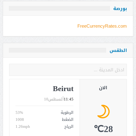
بورصة
FreeCurrencyRates.com
الطقس
Beirut
الان
11:45
أغسطس10
الرطوبة
53%
الضغط
1008
28℃
الرياح
1.26mph