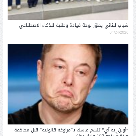
شباب لبناني يطوّر لوحة قيادة وطنية للذكاء الاصطناعي
04/24/2026
“أوبن إيه آي” تتهم ماسك بـ”مراوغة قانونية” قبل محاكمة
مرتقبة بنحو 100 مليار دولار