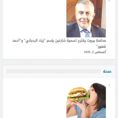
محافظ بيروت يقترح تسمية شارعَين بإسم “زياد الرحباني” و”أحمد
قعبور”
أغسطس 2, 2026
صحة