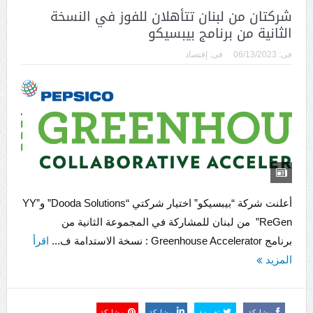
شركتان من لبنان تتأهلان للفوز في النسخة
الثانية من برنامج بيبسيكو
فى:
06/13/2023
فى:
إقتصاد
أعلنت شركة “بيبسيكو” اختيار شركتي “Dooda Solutions” و”YY
ReGen” من لبنان للمشاركة في المجموعة الثانية من
برنامج Greenhouse Accelerator : نسخة الاستدامة ف...
اقرأ
المزيد
مشاركة
تغريدة
مشاركة
مشاركة