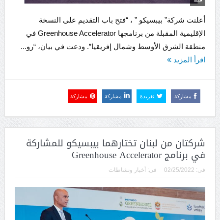
أعلنت شركة” بيبسيكو ” ، “فتح باب التقديم على النسخة
الإقليمية المقبلة من برنامجها Greenhouse Accelerator في
منطقة الشرق الأوسط وشمال إفريقيا”. ودعت في بيان، “رو...
اقرأ المزيد
مشاركة
تغريدة
مشاركة
مشاركة
شركتان من لبنان تختارهما بيبسيكو للمشاركة
في برنامج Greenhouse Accelerator
فى:
02/25/2022
فى:
أخبار ونشاطات