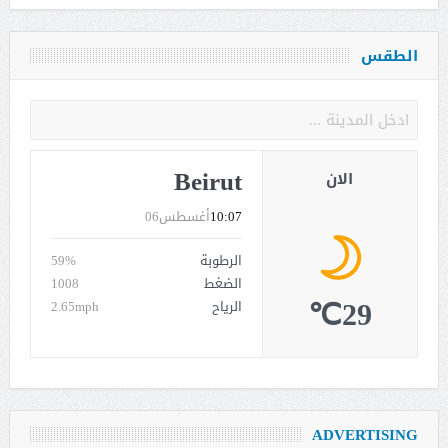
الطقس
Beirut
الان
10:07
أغسطس06
الرطوبة
59%
الضغط
1008
29℃
الرياح
2.65mph
ADVERTISING