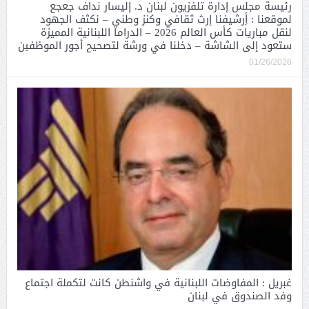
رئيسة مجلس إدارة تلفزيون لبنان د. إليسار نداف جعجع
لموقعنا : أِرشيفنا إرث ثقافي وكنز وطني – نكثف الجهود
لنقل مباريات كأس العالم 2026 – الدراما اللبنانية المميزة
ستعود إلى الشاشة – دخلنا في ورشة لتصحيح أجور الموظفين
01/26/2026
غبريل : المفاوضات اللبنانية في واشنطن كانت لتكملة اجتماع
وفد الصندوق في لبنان