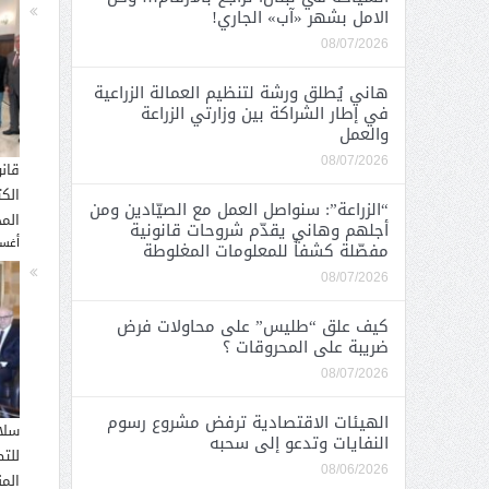
الامل بشهر «آب» الجاري!
08/07/2026
هاني يُطلق ورشة لتنظيم العمالة الزراعية
في إطار الشراكة بين وزارتي الزراعة
والعمل
08/07/2026
قان
الك
“الزراعة”: سنواصل العمل مع الصيّادين ومن
المح
أجلهم وهاني يقدّم شروحات قانونية
أغسطس
مفصّلة كشفاً للمعلومات المغلوطة
08/07/2026
كيف علق “طليس” على محاولات فرض
ضريبة على المحروقات ؟
08/07/2026
الهيئات الاقتصادية ترفض مشروع رسوم
سلا
النفايات وتدعو إلى سحبه
للت
08/06/2026
الم