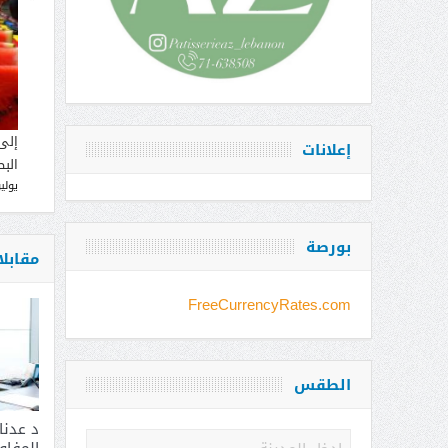
إلى
إعلانات
البط
يوليو 12, 
بورصة
مقابل
FreeCurrencyRates.com
الطقس
د عدن