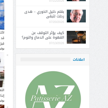
07/22/2026
بقلم خليل الخوري – هدى
رحلت لتبقى
07/20/2026
كيف يؤثر التوقف عن
اكت
القهوة على الدماغ والنوم؟
قد 
قبل
07/13/2026
يوليو 16, 
اعلانات
النع
إنذ
يوليو 14, 