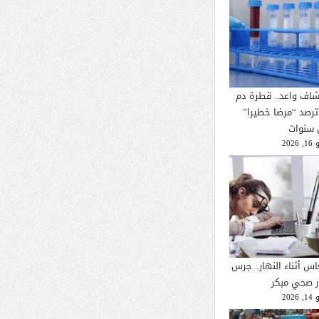
شاف واعد.. قطرة دم
ترصد “مرضا خطيرا”
 سنوات
2026
اس أثناء النهار.. جرس
ار صحي مبكر
2026