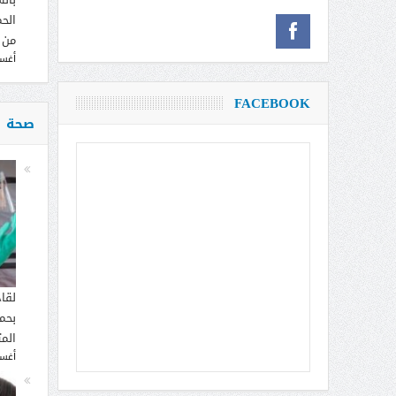
الحم
من 
أغسطس
FACEBOOK
صحة
لقا
بحما
الم
أغسطس