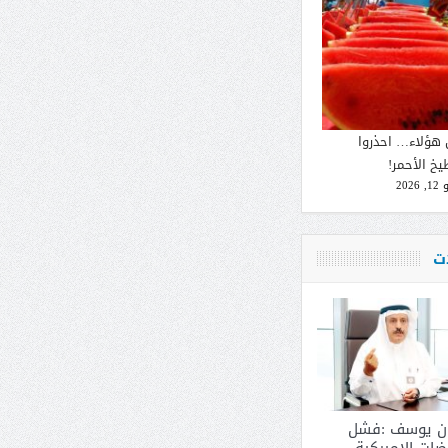
 هؤلاء… احذروا
يخ الأحمر!
2026
ات
ان يوسف :فشل