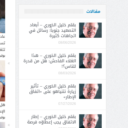
مقالات
بقلم خليل الخوري – أبعاد
التصعيد جنوباً: رسائل في
اتجاهات كثيرة
عاد
تسب
08/06/2026
تتغ
بقلم خليل الخوري – هذا
يوليو 30, 
الغلاء الفاحش: هل من قدرة
للناس؟!
08/03/2026
بقلم خليل الخوري – تأثير
زيارة نتنياهو على «اتفاق
الإطار»
هل 
07/27/2026
الإ
بقلم خليل الخوري – إطار
يوليو 26, 
الاتفاق يجب إعطاؤه فرصة