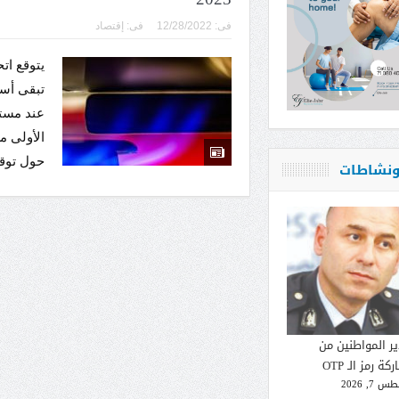
فى:
12/28/2022
فى:
إقتصاد
تبقى أسع
عند مستوي
حول توقع
 ونشاطات
ير المواطنين من
كة رمز الـ OTP
 7, 2026