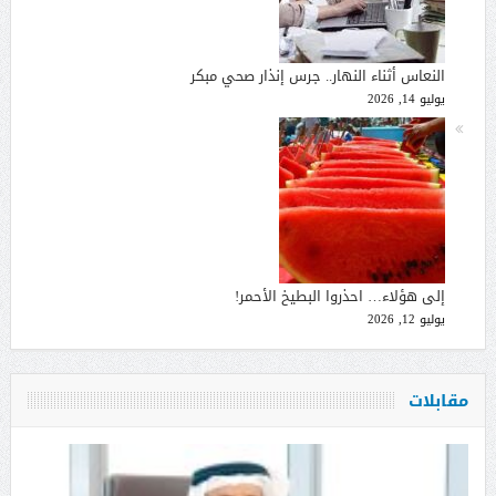
النعاس أثناء النهار.. جرس إنذار صحي مبكر
يوليو 14, 2026
إلى هؤلاء… احذروا البطيخ الأحمر!
يوليو 12, 2026
مقابلات