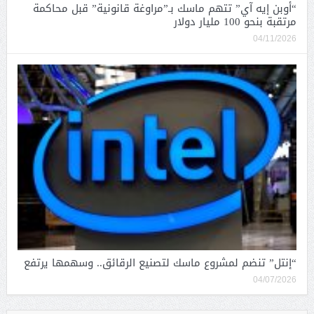
“أوبن إيه آي” تتهم ماسك بـ”مراوغة قانونية” قبل محاكمة
مرتقبة بنحو 100 مليار دولار
04/11/2026
“إنتل” تنضم لمشروع ماسك لتصنيع الرقائق.. وسهمها يرتفع
04/07/2026