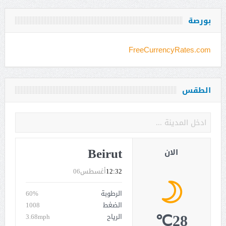
بورصة
FreeCurrencyRates.com
الطقس
Beirut
الان
12:32
أغسطس06
الرطوبة
60%
الضغط
1008
28℃
الرياح
3.68mph