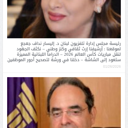
رئيسة مجلس إدارة تلفزيون لبنان د. إليسار نداف جعجع
لموقعنا : أِرشيفنا إرث ثقافي وكنز وطني – نكثف الجهود
لنقل مباريات كأس العالم 2026 – الدراما اللبنانية المميزة
ستعود إلى الشاشة – دخلنا في ورشة لتصحيح أجور الموظفين
01/26/2026