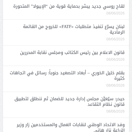
لقاح روسي جديد يبشر بحماية قوية من “الإيبولا” المتحورة
08/06/2026
لبنان يسرّع تنفيذ متطلبات «FATF» للخروج من القائمة
الرمادية
08/06/2026
قانون الاعلام بين رئيس الكتائب ومجلس نقابة المحررين
08/06/2026
بقلم خليل الخوري – أبعاد التصعيد جنوباً: رسائل في اتجاهات
كثيرة
08/06/2026
حيدر: سيُعيَّن مجلس إدارة جديد للضمان ثم ننطلق لتطبيق
قانون نظام التقاعد
08/06/2026
وفد الاتحاد الوطني لنقابات العمال والمستخدمين زار وزير
الزراعة نزار هاني