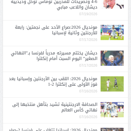
6-4 وتصريحات للمدربين توماس توخل وديدييه
ديشان واللاعب مبابي
07/19/2026
مونديال 2026:صراع الأحد على نجمتين: رابعة
للأرجنتين وثانية لإسبانيا
07/17/2026
ديشان يختتم مسيرته مدرباً لفرنسا بـ”النهائي
الصغير” اليوم السبت أمام إنكلترا
07/17/2026
مونديال 2026: اللقب بين الأرجنتين وإسبانيا بعد
فوز الأولى على إنكلترا 2-1
07/16/2026
الصحافة الارجنتينية تشيد بتأهل منتخبها إلى
نهائي كأس العالم
07/16/2026
مونديال 2026: إسبانيا تتغلب على فرنسا 2-صفر