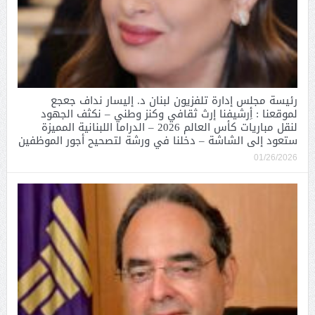
رئيسة مجلس إدارة تلفزيون لبنان د. إليسار نداف جعجع
لموقعنا : أِرشيفنا إرث ثقافي وكنز وطني – نكثف الجهود
لنقل مباريات كأس العالم 2026 – الدراما اللبنانية المميزة
ستعود إلى الشاشة – دخلنا في ورشة لتصحيح أجور الموظفين
01/26/2026