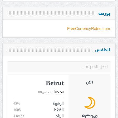
بورصة
FreeCurrencyRates.com
الطقس
Beirut
الان
05:59
أغسطس08
الرطوبة
62%
الضغط
1005
الرياح
4.8mph