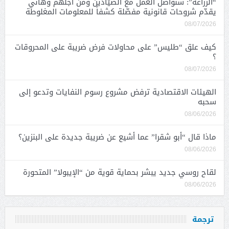
“الزراعة”: سنواصل العمل مع الصيّادين ومن أجلهم وهاني
يقدّم شروحات قانونية مفصّلة كشفاً للمعلومات المغلوطة
08/07/2026
كيف علق “طليس” على محاولات فرض ضريبة على المحروقات
؟
08/07/2026
الهيئات الاقتصادية ترفض مشروع رسوم النفايات وتدعو إلى
سحبه
08/06/2026
ماذا قال “أبو شقرا” عما أشيع عن ضريبة جديدة على البنزين؟
08/06/2026
لقاح روسي جديد يبشر بحماية قوية من “الإيبولا” المتحورة
08/06/2026
ترجمة