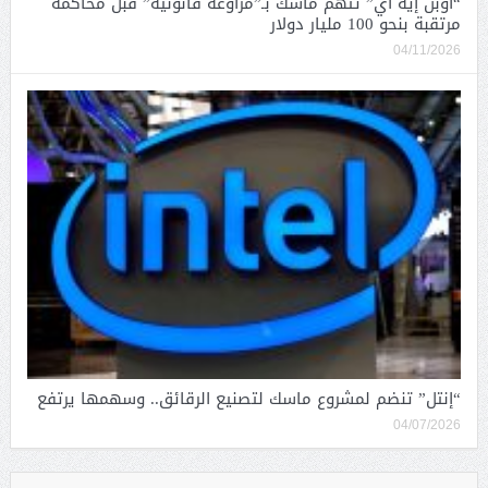
“أوبن إيه آي” تتهم ماسك بـ”مراوغة قانونية” قبل محاكمة
مرتقبة بنحو 100 مليار دولار
04/11/2026
“إنتل” تنضم لمشروع ماسك لتصنيع الرقائق.. وسهمها يرتفع
04/07/2026