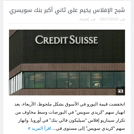
شبح الإفلاس يخيم على ثاني أكبر بنك سويسري
فى:
03/17/2023
فى:
إقتصاد
انخفضت قيمة اليورو في الأسوق بشكل ملحوظ، الأربعاء، بعد
انهيار سهم “كريدي سويس” في البورصات وسط مخاوف من
تكرار سيناريو إفلاس “سيليكون فالي بنك” في أوروبا. وانهار
سهم “كريدي سويس” إلى مستوى قي...
اقرأ المزيد