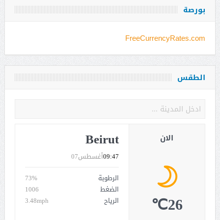
بورصة
FreeCurrencyRates.com
الطقس
Beirut
الان
09:47
أغسطس07
الرطوبة
73%
الضغط
1006
26℃
الرياح
3.48mph