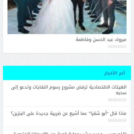
مبروك عبد الحسن وفاطمة
05/04/2023
آخر الأخبار
الهيئات الاقتصادية ترفض مشروع رسوم النفايات وتدعو إلى
سحبه
08/06/2026
ماذا قال “أبو شقرا” عما أشيع عن ضريبة جديدة على البنزين؟
08/06/2026
لقاح روسي جديد يبشر بحماية قوية من “الإيبولا” المتحورة