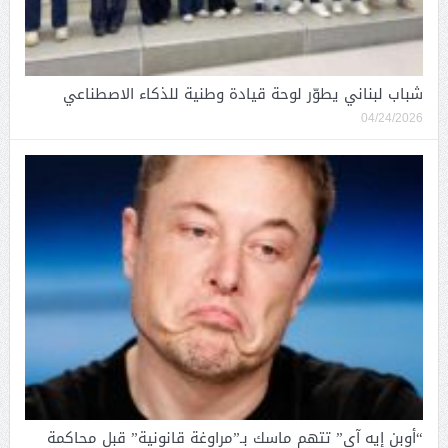
شباب لبناني يطوّر لوحة قيادة وطنية للذكاء الاصطناعي
04/24/2026
“أوبن إيه آي” تتهم ماسك بـ”مراوغة قانونية” قبل محاكمة