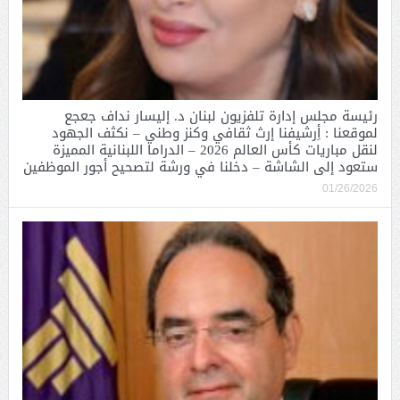
رئيسة مجلس إدارة تلفزيون لبنان د. إليسار نداف جعجع
لموقعنا : أِرشيفنا إرث ثقافي وكنز وطني – نكثف الجهود
لنقل مباريات كأس العالم 2026 – الدراما اللبنانية المميزة
ستعود إلى الشاشة – دخلنا في ورشة لتصحيح أجور الموظفين
01/26/2026