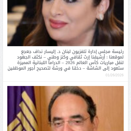
رئيسة مجلس إدارة تلفزيون لبنان د. إليسار نداف جعجع
لموقعنا : أِرشيفنا إرث ثقافي وكنز وطني – نكثف الجهود
لنقل مباريات كأس العالم 2026 – الدراما اللبنانية المميزة
ستعود إلى الشاشة – دخلنا في ورشة لتصحيح أجور الموظفين
01/26/2026