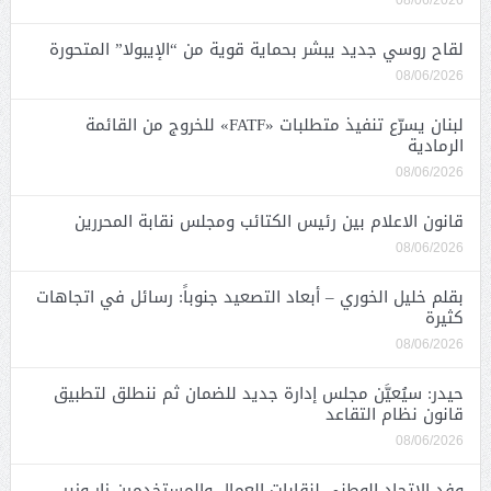
08/06/2026
لقاح روسي جديد يبشر بحماية قوية من “الإيبولا” المتحورة
08/06/2026
لبنان يسرّع تنفيذ متطلبات «FATF» للخروج من القائمة
الرمادية
08/06/2026
قانون الاعلام بين رئيس الكتائب ومجلس نقابة المحررين
08/06/2026
بقلم خليل الخوري – أبعاد التصعيد جنوباً: رسائل في اتجاهات
كثيرة
08/06/2026
حيدر: سيُعيَّن مجلس إدارة جديد للضمان ثم ننطلق لتطبيق
قانون نظام التقاعد
08/06/2026
وفد الاتحاد الوطني لنقابات العمال والمستخدمين زار وزير