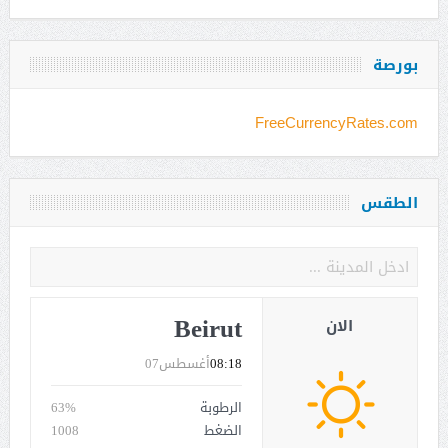
بورصة
FreeCurrencyRates.com
الطقس
Beirut
الان
08:18
أغسطس07
الرطوبة
63%
الضغط
1008