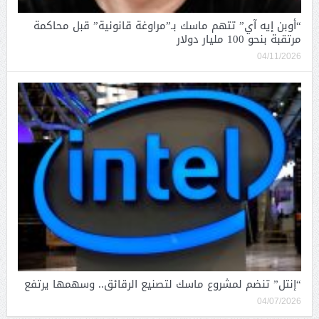
“أوبن إيه آي” تتهم ماسك بـ”مراوغة قانونية” قبل محاكمة
مرتقبة بنحو 100 مليار دولار
04/11/2026
“إنتل” تنضم لمشروع ماسك لتصنيع الرقائق.. وسهمها يرتفع
04/07/2026