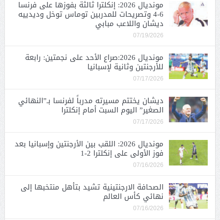
مونديال 2026: إنكلترا ثالثة بفوزها على فرنسا
6-4 وتصريحات للمدربين توماس توخل وديدييه
ديشان واللاعب مبابي
07/19/2026
مونديال 2026:صراع الأحد على نجمتين: رابعة
للأرجنتين وثانية لإسبانيا
07/17/2026
ديشان يختتم مسيرته مدرباً لفرنسا بـ”النهائي
الصغير” اليوم السبت أمام إنكلترا
07/17/2026
مونديال 2026: اللقب بين الأرجنتين وإسبانيا بعد
فوز الأولى على إنكلترا 2-1
07/16/2026
الصحافة الارجنتينية تشيد بتأهل منتخبها إلى
نهائي كأس العالم
07/16/2026