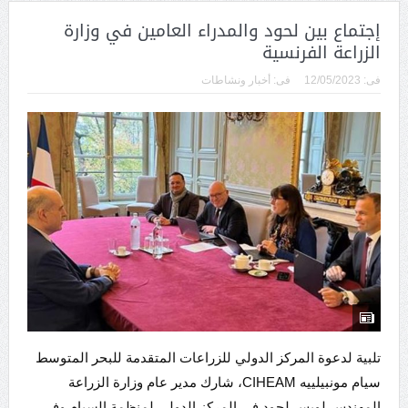
إجتماع بين لحود والمدراء العامين في وزارة
الزراعة الفرنسية
فى:
12/05/2023
فى:
أخبار ونشاطات
تلبية لدعوة المركز الدولي للزراعات المتقدمة للبحر المتوسط
سيام مونبيلييه CIHEAM‏، شارك ‏مدير عام وزارة الزراعة
المهندس لويس لحود في المركز الدولي لمنظمة السيام وفي