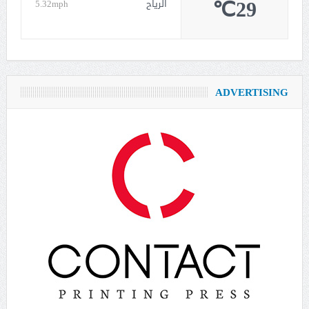
29℃
الرياح
5.32mph
ADVERTISING