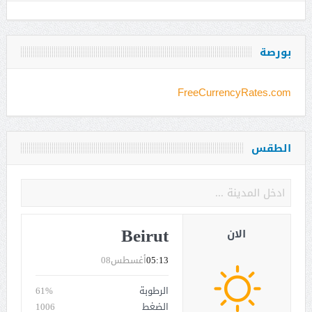
بورصة
FreeCurrencyRates.com
الطقس
Beirut
الان
05:13
أغسطس08
الرطوبة
61%
الضغط
1006