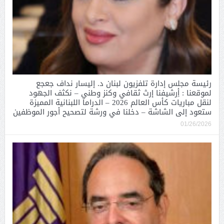
رئيسة مجلس إدارة تلفزيون لبنان د. إليسار نداف جعجع
لموقعنا : أِرشيفنا إرث ثقافي وكنز وطني – نكثف الجهود
لنقل مباريات كأس العالم 2026 – الدراما اللبنانية المميزة
ستعود إلى الشاشة – دخلنا في ورشة لتصحيح أجور الموظفين
01/26/2026