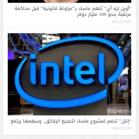
“أوبن إيه آي” تتهم ماسك بـ”مراوغة قانونية” قبل محاكمة
مرتقبة بنحو 100 مليار دولار
04/11/2026
“إنتل” تنضم لمشروع ماسك لتصنيع الرقائق.. وسهمها يرتفع
04/07/2026