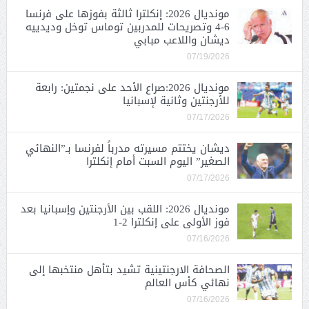
مونديال 2026: إنكلترا ثالثة بفوزها على فرنسا
6-4 وتصريحات للمدربين توماس توخل وديدييه
ديشان واللاعب مبابي
07/19/2026
مونديال 2026:صراع الأحد على نجمتين: رابعة
للأرجنتين وثانية لإسبانيا
07/17/2026
ديشان يختتم مسيرته مدرباً لفرنسا بـ”النهائي
الصغير” اليوم السبت أمام إنكلترا
07/17/2026
مونديال 2026: اللقب بين الأرجنتين وإسبانيا بعد
فوز الأولى على إنكلترا 2-1
07/16/2026
الصحافة الارجنتينية تشيد بتأهل منتخبها إلى
نهائي كأس العالم
07/16/2026