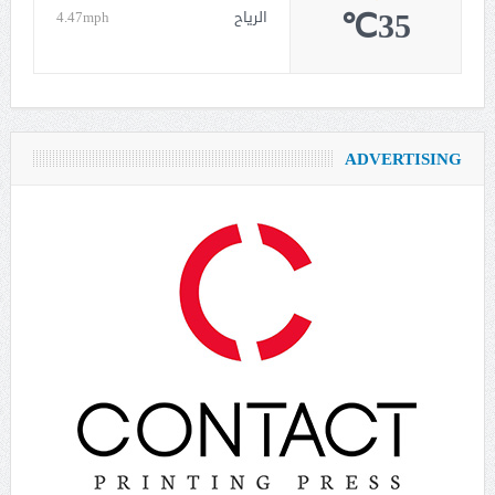
35℃
الرياح
4.47mph
ADVERTISING