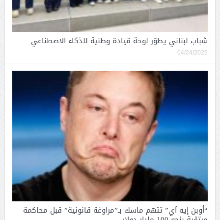
شباب لبناني يطوّر لوحة قيادة وطنية للذكاء الاصطناعي
04/24/2026
“أوبن إيه آي” تتهم ماسك بـ”مراوغة قانونية” قبل محاكمة
مرتقبة بنحو 100 مليار دولار