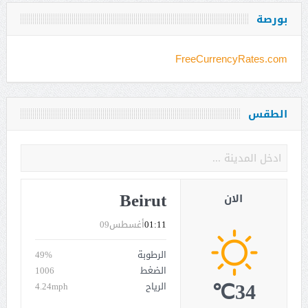
بورصة
FreeCurrencyRates.com
الطقس
Beirut
الان
01:11
أغسطس09
الرطوبة
49%
الضغط
1006
34℃
الرياح
4.24mph