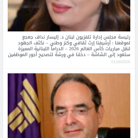
رئيسة مجلس إدارة تلفزيون لبنان د. إليسار نداف جعجع
لموقعنا : أِرشيفنا إرث ثقافي وكنز وطني – نكثف الجهود
لنقل مباريات كأس العالم 2026 – الدراما اللبنانية المميزة
ستعود إلى الشاشة – دخلنا في ورشة لتصحيح أجور الموظفين
01/26/2026