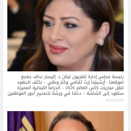
رئيسة مجلس إدارة تلفزيون لبنان د. إليسار نداف جعجع
لموقعنا : أِرشيفنا إرث ثقافي وكنز وطني – نكثف الجهود
لنقل مباريات كأس العالم 2026 – الدراما اللبنانية المميزة
ستعود إلى الشاشة – دخلنا في ورشة لتصحيح أجور الموظفين
01/26/2026