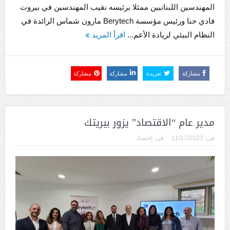
المهندسين اللبنانيين ممثلا برئيسه نقيب المهندسين في بيروت
فادي حنا ورئيس مؤسسة Berytech مارون شماس الرائدة في
النظام البيئي لريادة الأعم...
اقرأ المزيد
مشاركة
تغريدة
مشاركة
مشاركة
مدير عام “الاقتصاد” يزور بيريتك
فى:
11/17/2023
فى:
إقتصاد