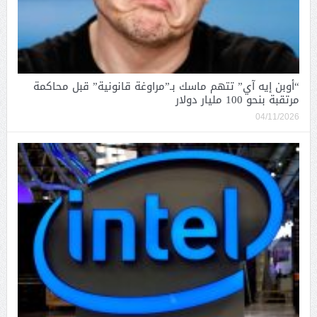
“أوبن إيه آي” تتهم ماسك بـ”مراوغة قانونية” قبل محاكمة
مرتقبة بنحو 100 مليار دولار
04/11/2026