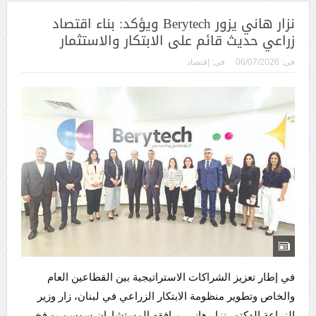
نزار هاني يزور Berytech ويؤكد: بناء اقتصاد
زراعي حديث قائم على الابتكار والاستثمار
فى:
06/07/2026
فى:
إقتصاد
في إطار تعزيز الشراكات الاستراتيجية بين القطاعين العام
والخاص وتطوير منظومة الابتكار الزراعي في لبنان، زار وزير
الزراعة الدكتور نزار هاني، يرافقه المستشاران سوسن بو فخر