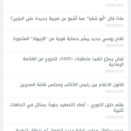
08/06/2026
ماذا قال “أبو شقرا” عما أشيع عن ضريبة جديدة على البنزين؟
08/06/2026
لقاح روسي جديد يبشر بحماية قوية من “الإيبولا” المتحورة
08/06/2026
لبنان يسرّع تنفيذ متطلبات «FATF» للخروج من القائمة
الرمادية
08/06/2026
قانون الاعلام بين رئيس الكتائب ومجلس نقابة المحررين
08/06/2026
بقلم خليل الخوري – أبعاد التصعيد جنوباً: رسائل في اتجاهات
كثيرة
08/06/2026
حيدر: سيُعيَّن مجلس إدارة جديد للضمان ثم ننطلق لتطبيق