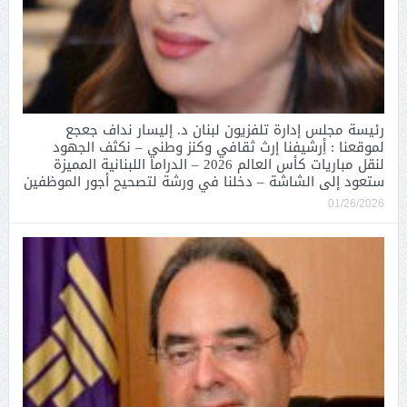
رئيسة مجلس إدارة تلفزيون لبنان د. إليسار نداف جعجع
لموقعنا : أِرشيفنا إرث ثقافي وكنز وطني – نكثف الجهود
لنقل مباريات كأس العالم 2026 – الدراما اللبنانية المميزة
ستعود إلى الشاشة – دخلنا في ورشة لتصحيح أجور الموظفين
01/26/2026