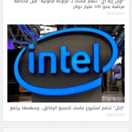
“أوبن إيه آي” تتهم ماسك بـ”مراوغة قانونية” قبل محاكمة
مرتقبة بنحو 100 مليار دولار
04/11/2026
“إنتل” تنضم لمشروع ماسك لتصنيع الرقائق.. وسهمها يرتفع
04/07/2026