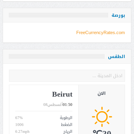
بورصة
FreeCurrencyRates.com
الطقس
Beirut
الان
01:50
أغسطس08
الرطوبة
67%
الضغط
1006
الرياح
6.27mph