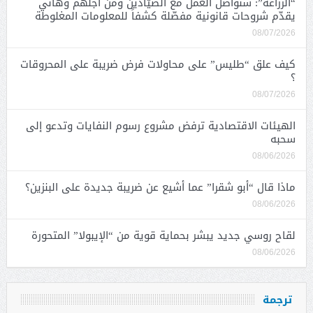
“الزراعة”: سنواصل العمل مع الصيّادين ومن أجلهم وهاني
يقدّم شروحات قانونية مفصّلة كشفاً للمعلومات المغلوطة
08/07/2026
كيف علق “طليس” على محاولات فرض ضريبة على المحروقات
؟
08/07/2026
الهيئات الاقتصادية ترفض مشروع رسوم النفايات وتدعو إلى
سحبه
08/06/2026
ماذا قال “أبو شقرا” عما أشيع عن ضريبة جديدة على البنزين؟
08/06/2026
لقاح روسي جديد يبشر بحماية قوية من “الإيبولا” المتحورة
08/06/2026
ترجمة