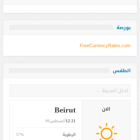
بورصة
FreeCurrencyRates.com
الطقس
Beirut
الان
12:21
أغسطس06
الرطوبة
57%