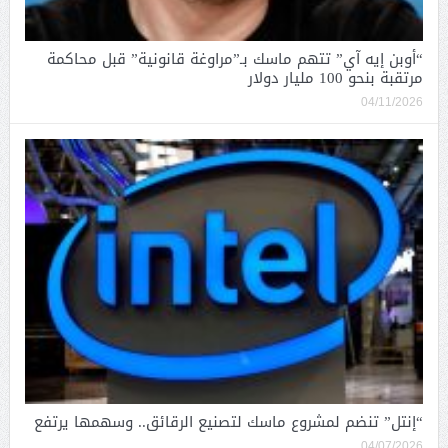
“أوبن إيه آي” تتهم ماسك بـ”مراوغة قانونية” قبل محاكمة
مرتقبة بنحو 100 مليار دولار
04/11/2026
“إنتل” تنضم لمشروع ماسك لتصنيع الرقائق.. وسهمها يرتفع
04/07/2026