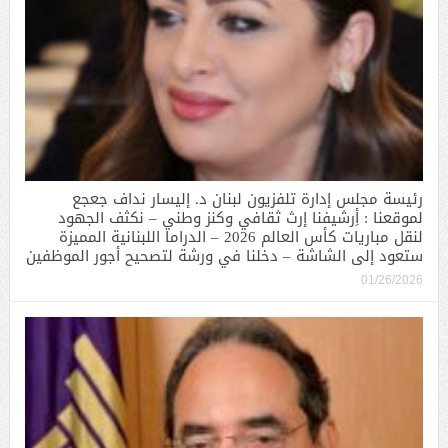
رئيسة مجلس إدارة تلفزيون لبنان د. إليسار نداف جعجع
لموقعنا : أِرشيفنا إرث ثقافي وكنز وطني – نكثف الجهود
لنقل مباريات كأس العالم 2026 – الدراما اللبنانية المميزة
ستعود إلى الشاشة – دخلنا في ورشة لتصحيح أجور الموظفين
01/26/2026