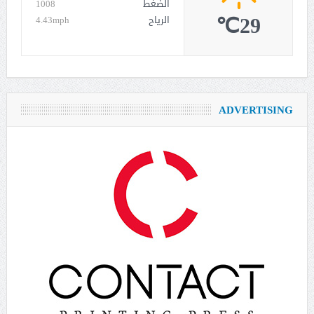
الضغط
1008
29℃
الرياح
4.43mph
ADVERTISING