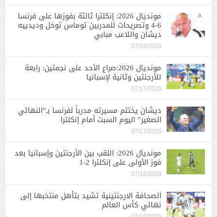
مونديال 2026: إنكلترا ثالثة بفوزها على فرنسا
6-4 وتصريحات للمدربين توماس توخل وديدييه
ديشان واللاعب مبابي
07/19/2026
مونديال 2026:صراع الأحد على نجمتين: رابعة
للأرجنتين وثانية لإسبانيا
07/17/2026
ديشان يختتم مسيرته مدرباً لفرنسا بـ”النهائي
الصغير” اليوم السبت أمام إنكلترا
07/17/2026
مونديال 2026: اللقب بين الأرجنتين وإسبانيا بعد
فوز الأولى على إنكلترا 2-1
07/16/2026
الصحافة الارجنتينية تشيد بتأهل منتخبها إلى
نهائي كأس العالم
07/16/2026