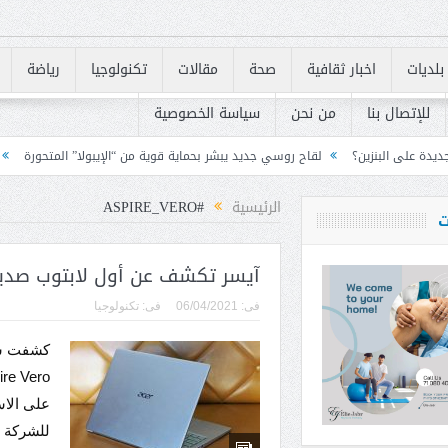
بلديات
اخبار ثقافية
صحة
مقالات
تكنولوجيا
رياضة
للإتصال بنا
من نحن
سياسة الخصوصية
لقاح روسي جديد يبشر بحماية قوية من “الإيبولا” المتحورة
لبنان يسرّع تنفيذ متطلبات «FATF» للخروج من القائم
الرئيسية
#ASPIRE_VERO
ت
آيسر تكشف عن أول لابتوب صديق
فى:
06/04/2021
فى:
تكنولوجيا
كشفت شرك
على الاس
للشركة م