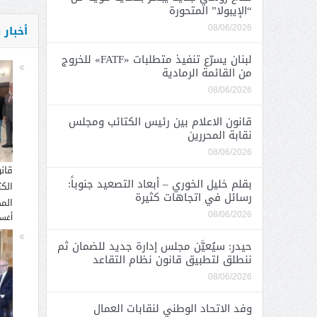
“الإيبولا” المتحورة
أخبار
08/06/2026
لبنان يسرّع تنفيذ متطلبات «FATF» للخروج
من القائمة الرمادية
08/06/2026
قانون الاعلام بين رئيس الكتائب ومجلس
نقابة المحررين
08/06/2026
قان
بقلم خليل الخوري – أبعاد التصعيد جنوباً:
الك
رسائل في اتجاهات كثيرة
المح
08/06/2026
أغسطس
حيدر: سيُعيَّن مجلس إدارة جديد للضمان ثم
ننطلق لتطبيق قانون نظام التقاعد
08/06/2026
وفد الاتحاد الوطني لنقابات العمال