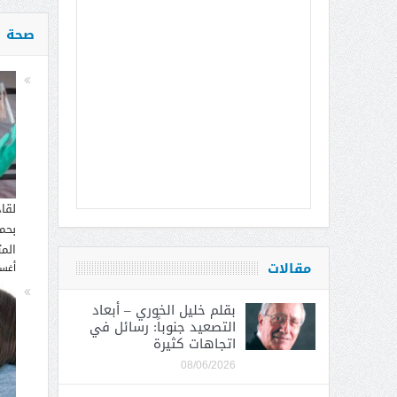
صحة
لقا
بحما
الم
مقالات
أغسطس
بقلم خليل الخوري – أبعاد
التصعيد جنوباً: رسائل في
اتجاهات كثيرة
08/06/2026