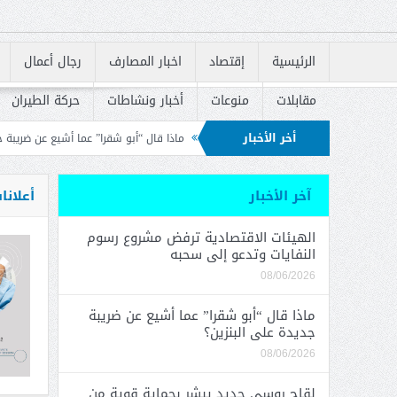
الرئيسية
إقتصاد
اخبار المصارف
رجال أعمال
مقابلات
منوعات
أخبار ونشاطات
حركة الطيران
أخر الأخبار
وتدعو إلى سحبه
ماذا قال “أبو شقرا” عما أشيع عن ضريبة جديدة على البنزين؟
الإسكان في إعادة إطلاق القروض السكنية
آخر الأخبار
أعلانا
الهيئات الاقتصادية ترفض مشروع رسوم
النفايات وتدعو إلى سحبه
08/06/2026
ماذا قال “أبو شقرا” عما أشيع عن ضريبة
جديدة على البنزين؟
08/06/2026
لقاح روسي جديد يبشر بحماية قوية من