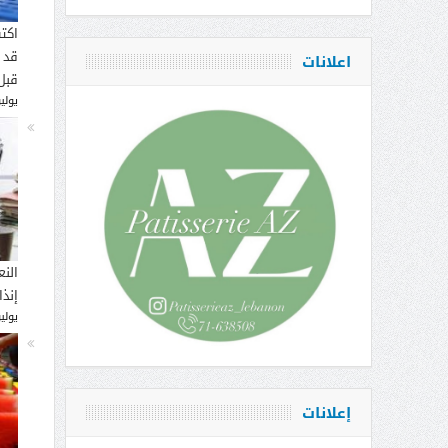
اكت
قد 
اعلانات
قبل
يوليو 16, 
النع
إنذ
يوليو 14, 
إعلانات