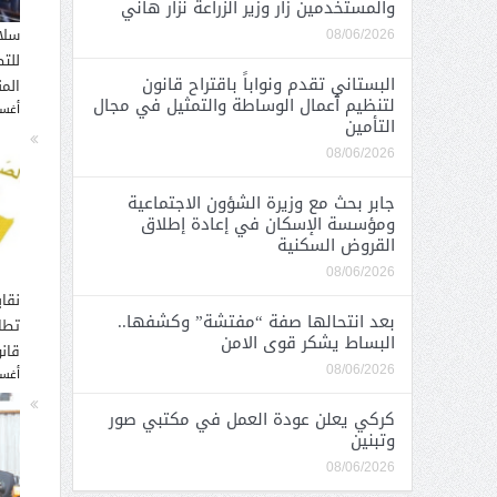
والمستخدمين زار وزير الزراعة نزار هاني
سلا
08/06/2026
للت
البستاني تقدم ونواباً باقتراح قانون
الم
لتنظيم أعمال الوساطة والتمثيل في مجال
أغسطس
التأمين
08/06/2026
جابر بحث مع وزيرة الشؤون الاجتماعية
ومؤسسة الإسكان في إعادة إطلاق
القروض السكنية
08/06/2026
نقاب
بعد انتحالها صفة “مفتشة” وكشفها..
تطا
البساط يشكر قوى الامن
قانو
08/06/2026
أغسطس
كركي يعلن عودة العمل في مكتبي صور
وتبنين
08/06/2026