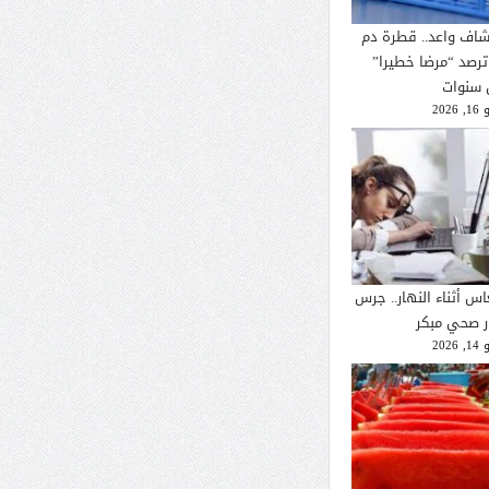
شاف واعد.. قطرة دم
ترصد “مرضا خطيرا”
 سنوات
2026
اس أثناء النهار.. جرس
ار صحي مبكر
2026