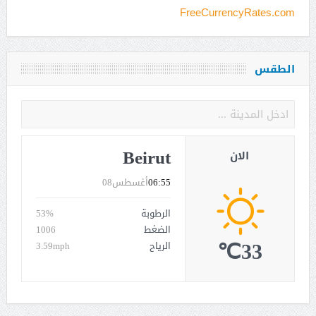
FreeCurrencyRates.com
الطقس
Beirut
الان
06:55
أغسطس08
الرطوبة
53%
الضغط
1006
33℃
الرياح
3.59mph