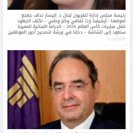
رئيسة مجلس إدارة تلفزيون لبنان د. إليسار نداف جعجع
لموقعنا : أِرشيفنا إرث ثقافي وكنز وطني – نكثف الجهود
لنقل مباريات كأس العالم 2026 – الدراما اللبنانية المميزة
ستعود إلى الشاشة – دخلنا في ورشة لتصحيح أجور الموظفين
01/26/2026