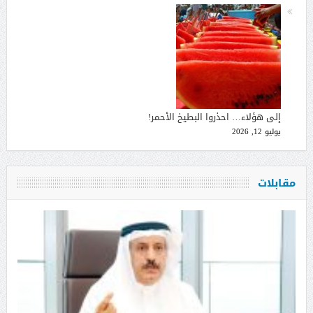
إلى هؤلاء… احذروا البطيخ الأحمر!
يوليو 12, 2026
مقابلات